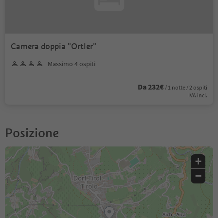
Camera doppia "Ortler"
Massimo 4 ospiti
Da 232€
/ 1 notte / 2 ospiti
IVA incl.
Posizione
+
−