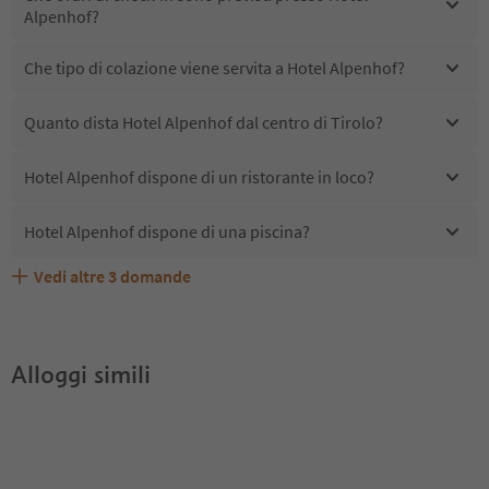
Alpenhof?
Che tipo di colazione viene servita a Hotel Alpenhof?
Quanto dista Hotel Alpenhof dal centro di Tirolo?
Hotel Alpenhof dispone di un ristorante in loco?
Hotel Alpenhof dispone di una piscina?
Vedi altre
3
domande
Quali servizi/attività sono disponibili presso Hotel
Gli ospiti di Hotel Alpenhof ricevono l'Alto Adige Guest
Hotel Alpenhof accetta animali domestici?
Alpenhof?
Pass?
Alloggi simili