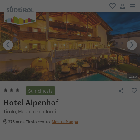
men
favoriti
user lin
1
/
26
Su richiesta
Hotel Alpenhof
Tirolo, Merano e dintorni
275 m
da Tirolo centro
Mostra Mappa