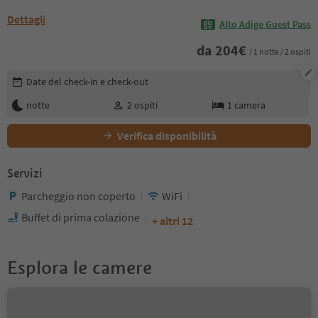
Dettagli
Alto Adige Guest Pass
da
204
€
/ 1 notte / 2 ospiti
Modifica i dettagli della prenotazione
Date del check-in e check-out
notte
2
ospiti
1
camera
Verifica disponibilità
Servizi
Parcheggio non coperto
WiFi
Buffet di prima colazione
+ altri 12
Esplora le camere