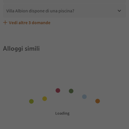
Villa Albion dispone di una piscina?
Vedi altre
3
domande
Villa Albion accetta animali domestici?
Quali servizi/attività sono disponibili presso Villa Albion?
Gli ospiti di Villa Albion ricevono l'Alto Adige Guest Pass?
Alloggi simili