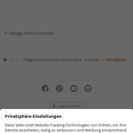
Alloggi nelle vicinanze
...
Regione dolomitica Val Gardena
Ortisei
Villa Albion
Lingua: Italiano
FAQ
Contatti
Press
MICE
Privacy Policy
Termini e condizioni
Crediti
Cookie Policy