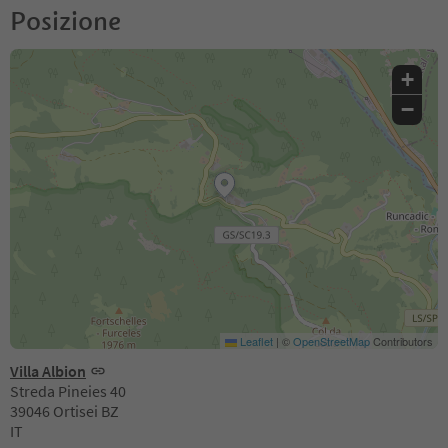
Posizione
+
−
Leaflet
|
©
OpenStreetMap
Contributors
Villa Albion
Streda Pineies 40
39046 Ortisei BZ
IT