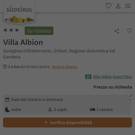
men
favoriti
user lin
Su richiesta
Villa Albion
Sureghes/Oltretorrente, Ortisei, Regione dolomitica Val
Gardena
3.6 km
da Ortisei centro
Mostra Mappa
Alto Adige Guest Pass
Prezzo su richiesta
Modifica i dettagli della prenotazione
Date del check-in e check-out
notte
2
ospiti
1
camera
Verifica disponibilità