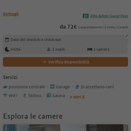
Dettagli
Alto Adige Guest Pass
da
72
€
1 appartamento / 1 notte / 2 ospiti
Modifica i dettagli della prenotazione
Date del check-in e check-out
notte
2
ospiti
1
camera
Verifica disponibilità
Servizi
posizione centrale
Garage
Si accettano cani
WiFi
Skibus
Sauna
+ altri 3
Esplora le camere