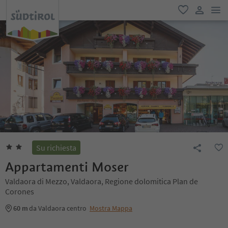
men
favoriti
user lin
Su richiesta
Appartamenti Moser
Valdaora di Mezzo, Valdaora, Regione dolomitica Plan de
Corones
60 m
da Valdaora centro
Mostra Mappa