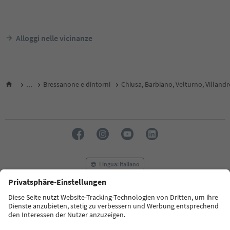
Alloggi nelle vicinanze
...
Bressanone e dintorni
Chiusa, Barbiano, Velturno, Villand
Lingua: Italiano
FAQ
Contatti
Press
MICE
Privacy Policy
Termini e condizioni
Crediti
Cookie Policy
Film commission
Chi siamo
Dichiarazione di accessibilità