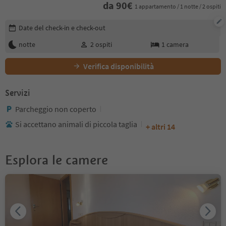
da
90
€
1 appartamento / 1 notte / 2 ospiti
Modifica i dettagli della prenotazione
Date del check-in e check-out
notte
2
ospiti
1
camera
Verifica disponibilità
Servizi
Parcheggio non coperto
Si accettano animali di piccola taglia
+ altri 14
Esplora le camere