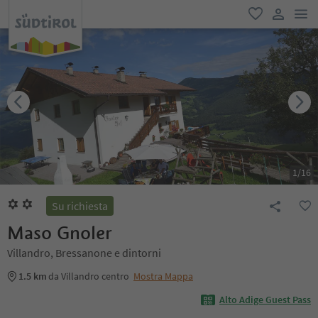
men
favoriti
user lin
1
/
16
Su richiesta
Maso Gnoler
Villandro, Bressanone e dintorni
1.5 km
da Villandro centro
Mostra Mappa
Alto Adige Guest Pass