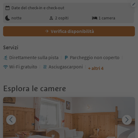
Modifica i dettagli della prenotazione
Date del check-in e check-out
notte
2
ospiti
1
camera
Verifica disponibilità
Servizi
Direttamente sulla pista
Parcheggio non coperto
Wi-Fi gratuito
Asciugascarponi
+ altri 4
Esplora le camere