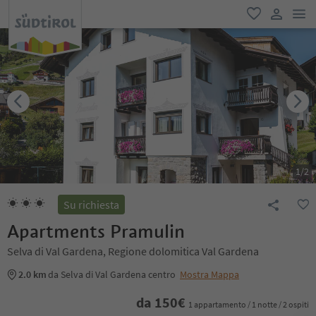
men
favoriti
user lin
1
/
2
Su richiesta
Apartments Pramulin
Selva di Val Gardena, Regione dolomitica Val Gardena
2.0 km
da Selva di Val Gardena centro
Mostra Mappa
da
150
€
1 appartamento / 1 notte / 2 ospiti