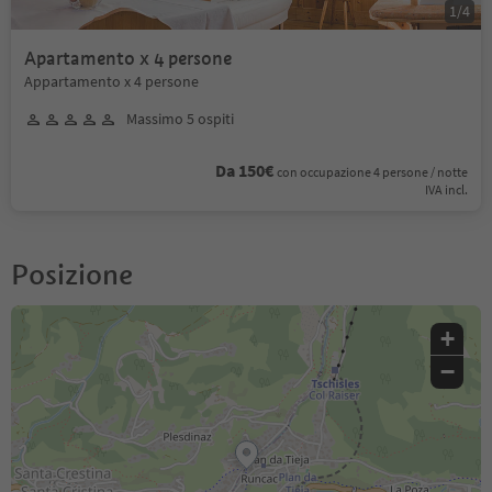
1
/
4
Apartamento x 4 persone
Appartamento x 4 persone
Massimo 5 ospiti
Da 150€
con occupazione 4 persone / notte
IVA incl.
Posizione
+
−