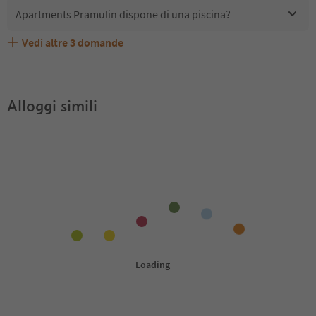
Apartments Pramulin dispone di una piscina?
Vedi altre
3
domande
Quali servizi/attività sono disponibili presso Apartments
Gli ospiti di Apartments Pramulin ricevono l'Alto Adige
Apartments Pramulin accetta animali domestici?
Pramulin?
Guest Pass?
Alloggi simili