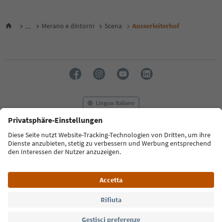
...
Merano e dintorni
Scena
Ausserleiterhof
Lingua: Italiano
FAQ
Contatti
Press
MICE
Privacy Policy
Termini e condizioni
Crediti
Cookie Policy
Film commission
Chi siamo
Dichiarazione di accessibilità
Alto Adige B2B
© 2026 IDM Südtirol