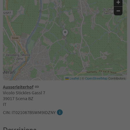
+
−
Leaflet
|
©
OpenStreetMap
Contributors
Ausserleiterhof
Vicolo Stickles Gassl 7
39017 Scena BZ
IT
CIN: IT021087B5WM9IDZNY
Descrizione