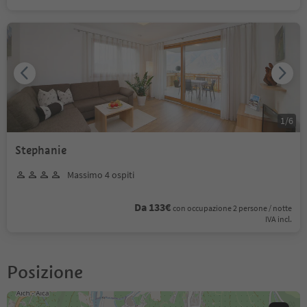
1
/
6
Stephanie
Massimo 4 ospiti
Da 133€
con occupazione 2 persone / notte
IVA incl.
Posizione