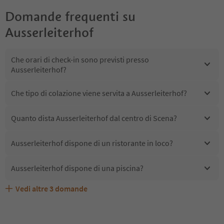
Domande frequenti su
Ausserleiterhof
Che orari di check-in sono previsti presso
Ausserleiterhof?
Che tipo di colazione viene servita a Ausserleiterhof?
Quanto dista Ausserleiterhof dal centro di Scena?
Ausserleiterhof dispone di un ristorante in loco?
Ausserleiterhof dispone di una piscina?
Vedi altre
3
domande
Quali servizi/attività sono disponibili presso
Gli ospiti di Ausserleiterhof ricevono l'Alto Adige Guest
Ausserleiterhof accetta animali domestici?
Ausserleiterhof?
Pass?