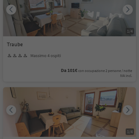
1
/
4
Traube
Massimo 4 ospiti
Da 101€
con occupazione 2 persone / notte
IVA incl.
1
/
4