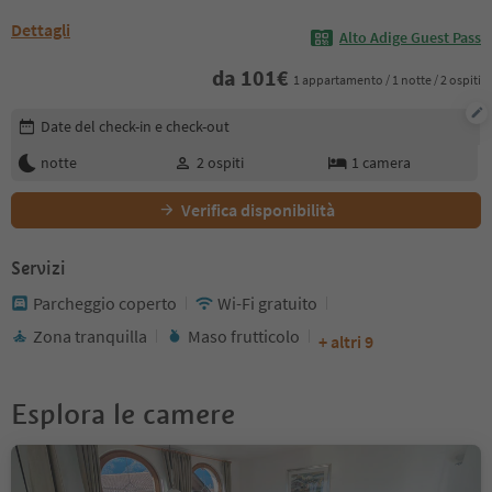
Dettagli
Alto Adige Guest Pass
da
101
€
1 appartamento / 1 notte / 2 ospiti
Modifica i dettagli della prenotazione
Date del check-in e check-out
notte
2
ospiti
1
camera
Verifica disponibilità
Servizi
Parcheggio coperto
Wi-Fi gratuito
Zona tranquilla
Maso frutticolo
+ altri 9
Esplora le camere