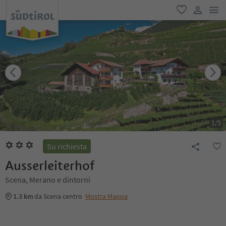
men
favoriti
user lin
1
/
5
Su richiesta
Ausserleiterhof
Scena, Merano e dintorni
1.3 km
da Scena centro
Mostra Mappa