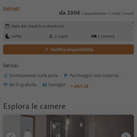
Dettagli
da
200
€
1 appartamento / 1 notte / 2 ospiti
Modifica i dettagli della prenotazione
Date del check-in e check-out
notte
2
ospiti
1
camera
Verifica disponibilità
Servizi
Direttamente sulla pista
Parcheggio non coperto
Wi-Fi gratuito
Famiglie
+ altri 18
Esplora le camere