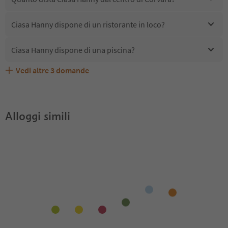
Ciasa Hanny dispone di un ristorante in loco?
Ciasa Hanny dispone di una piscina?
Vedi altre
3
domande
Quali servizi/attività sono disponibili presso Ciasa
Gli ospiti di Ciasa Hanny ricevono l'Alto Adige Guest
Ciasa Hanny accetta animali domestici?
Hanny?
Pass?
Alloggi simili