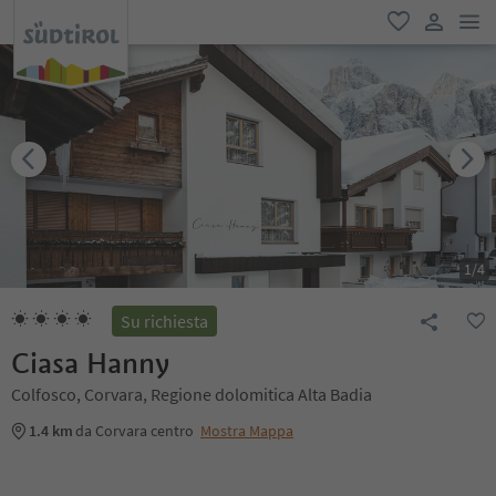
men
favoriti
user lin
1
/
4
Su richiesta
Ciasa Hanny
Colfosco, Corvara, Regione dolomitica Alta Badia
1.4 km
da Corvara centro
Mostra Mappa