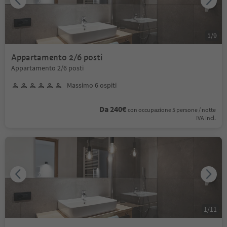
1
/
9
Appartamento 2/6 posti
Appartamento 2/6 posti
Massimo 6 ospiti
Da 240€
con occupazione 5 persone / notte
IVA incl.
1
/
11