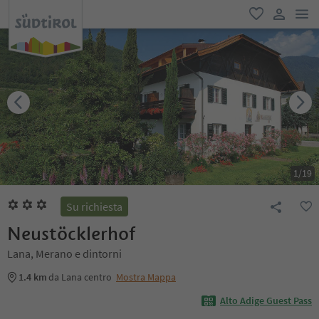
men
favoriti
user lin
1
/
19
Su richiesta
Neustöcklerhof
Lana, Merano e dintorni
1.4 km
da Lana centro
Mostra Mappa
Alto Adige Guest Pass