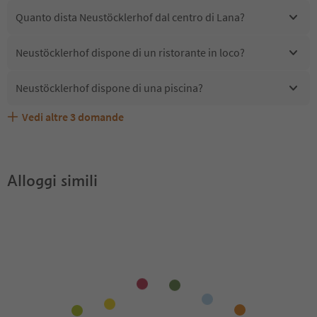
Quanto dista Neustöcklerhof dal centro di Lana?
Neustöcklerhof dispone di un ristorante in loco?
Neustöcklerhof dispone di una piscina?
Vedi altre
3
domande
Quali servizi/attività sono disponibili presso
Gli ospiti di Neustöcklerhof ricevono l'Alto Adige Guest
Neustöcklerhof accetta animali domestici?
Neustöcklerhof?
Pass?
Alloggi simili