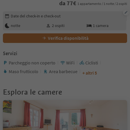
da
77
€
1 appartamento / 1 notte / 2 ospiti
Modifica i dettagli della prenotazione
Date del check-in e check-out
notte
2
ospiti
1
camera
Verifica disponibilità
Servizi
Parcheggio non coperto
WiFi
Ciclisti
Maso frutticolo
Area barbecue
+ altri 5
Esplora le camere