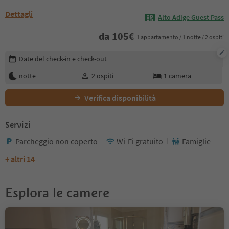
Dettagli
Alto Adige Guest Pass
da
105
€
1 appartamento / 1 notte / 2 ospiti
Modifica i dettagli della prenotazione
Date del check-in e check-out
notte
2
ospiti
1
camera
Verifica disponibilità
Servizi
Parcheggio non coperto
Wi-Fi gratuito
Famiglie
+ altri 14
Esplora le camere