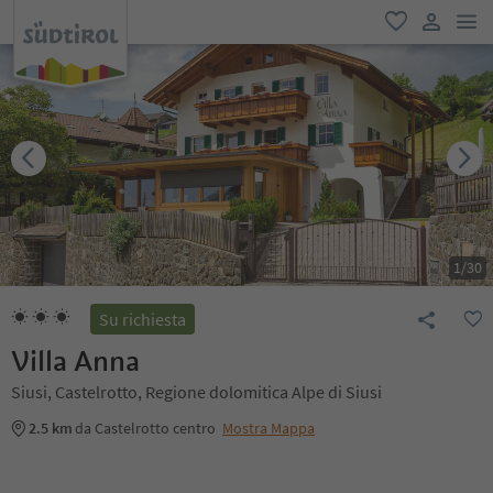
men
favoriti
user lin
1
/
30
Su richiesta
Villa Anna
Siusi, Castelrotto, Regione dolomitica Alpe di Siusi
2.5 km
da Castelrotto centro
Mostra Mappa