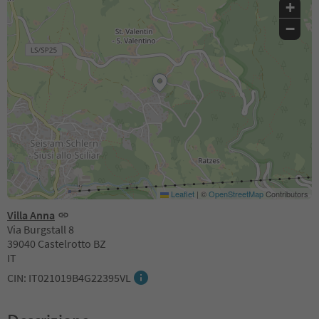
+
−
Leaflet
|
©
OpenStreetMap
Contributors
Villa Anna
Via Burgstall 8
39040 Castelrotto BZ
IT
CIN: IT021019B4G22395VL