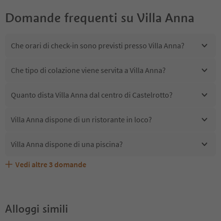
Domande frequenti su
Villa Anna
Che orari di check-in sono previsti presso Villa Anna?
Che tipo di colazione viene servita a Villa Anna?
Quanto dista Villa Anna dal centro di Castelrotto?
Villa Anna dispone di un ristorante in loco?
Villa Anna dispone di una piscina?
Vedi altre
3
domande
Villa Anna accetta animali domestici?
Quali servizi/attività sono disponibili presso Villa Anna?
Gli ospiti di Villa Anna ricevono l'Alto Adige Guest Pass?
Alloggi simili