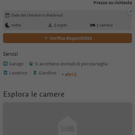
Prezzo su richiesta
Modifica i dettagli della prenotazione
Date del check-in e check-out
notte
2
ospiti
1
camera
Verifica disponibilità
Servizi
Garage
Si accettano animali di piccola taglia
Lavatrice
Giardino
+ altri 2
Esplora le camere