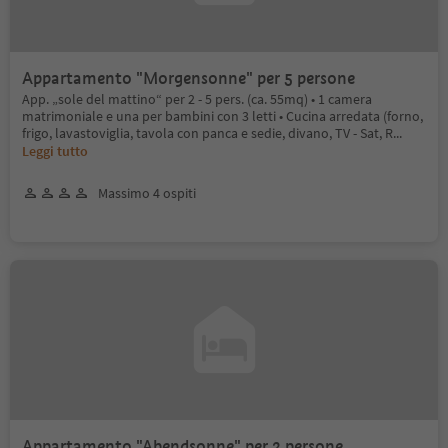
Appartamento "Morgensonne" per 5 persone
App. „sole del mattino“ per 2 - 5 pers. (ca. 55mq) • 1 camera
matrimoniale e una per bambini con 3 letti • Cucina arredata (forno,
frigo, lavastoviglia, tavola con panca e sedie, divano, TV - Sat, R
...
Leggi tutto
Massimo 4 ospiti
Appartamento "Abendsonne" per 2 persone