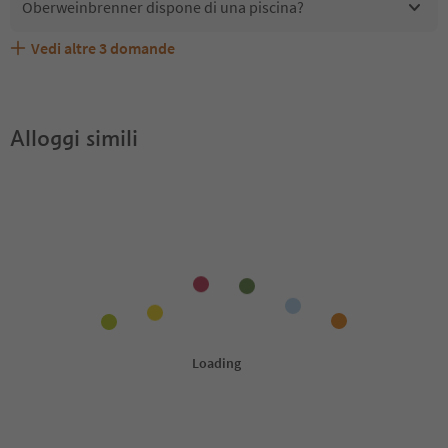
Oberweinbrenner dispone di una piscina?
Vedi altre
3
domande
Quali servizi/attività sono disponibili presso
Gli ospiti di Oberweinbrenner ricevono l'Alto Adige Guest
Oberweinbrenner accetta animali domestici?
Oberweinbrenner?
Pass?
Alloggi simili