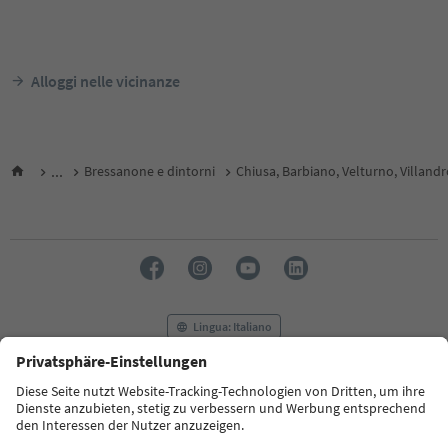
Alloggi nelle vicinanze
...
Bressanone e dintorni
Chiusa, Barbiano, Velturno, Villand
Lingua: Italiano
FAQ
Contatti
Press
MICE
Privacy Policy
Termini e condizioni
Crediti
Cookie Policy
Film commission
Chi siamo
Dichiarazione di accessibilità