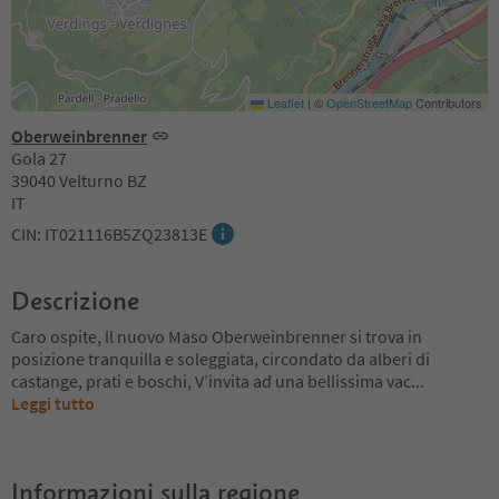
Leaflet
|
©
OpenStreetMap
Contributors
Oberweinbrenner
Gola 27
39040 Velturno BZ
IT
CIN: IT021116B5ZQ23813E
Descrizione
Caro ospite, ll nuovo Maso Oberweinbrenner si trova in
posizione tranquilla e soleggiata, circondato da alberi di
castange, prati e boschi, V’invita ad una bellissima vac
...
Leggi tutto
Informazioni sulla regione