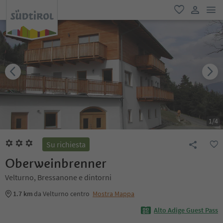
men
favoriti
user lin
1
/
4
Su richiesta
Oberweinbrenner
Velturno, Bressanone e dintorni
1.7 km
da Velturno centro
Mostra Mappa
Alto Adige Guest Pass