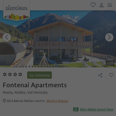
men
favoriti
user lin
1
/
20
Su richiesta
Fontenai Apartments
Mazia, Malles, Val Venosta
10.5 km
da Malles centro
Mostra Mappa
Alto Adige Guest Pass