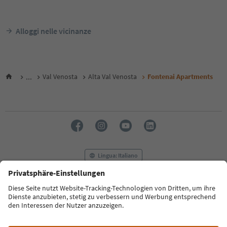
Alloggi nelle vicinanze
...
Val Venosta
Alta Val Venosta
Fontenai Apartments
Lingua: Italiano
FAQ
Contatti
Press
MICE
Privacy Policy
Termini e condizioni
Crediti
Cookie Policy
Film commission
Chi siamo
Dichiarazione di accessibilità