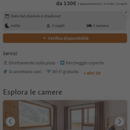
da
130
€
1 appartamento / 1 notte / 2 ospiti
Modifica i dettagli della prenotazione
Date del check-in e check-out
notte
2
ospiti
1
camera
Verifica disponibilità
Servizi
Direttamente sulla pista
Parcheggio coperto
Si accettano cani
Wi-Fi gratuito
+ altri 19
Esplora le camere