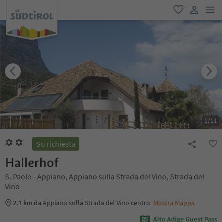
men
favoriti
user lin
1
/
11
Su richiesta
Hallerhof
S. Paolo - Appiano, Appiano sulla Strada del Vino, Strada del
Vino
2.1 km
da Appiano sulla Strada del Vino centro
Mostra Mappa
Alto Adige Guest Pass