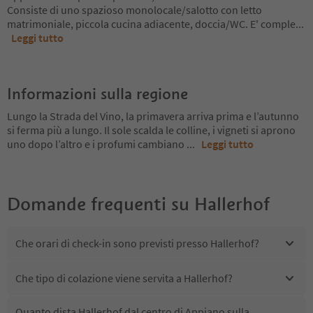
Consiste di uno spazioso monolocale/salotto con letto
matrimoniale, piccola cucina adiacente, doccia/WC. E' comple
...
Leggi tutto
Informazioni sulla regione
Lungo la Strada del Vino, la primavera arriva prima e l’autunno
si ferma più a lungo. Il sole scalda le colline, i vigneti si aprono
uno dopo l’altro e i profumi cambiano
...
Leggi tutto
Domande frequenti su
Hallerhof
Che orari di check-in sono previsti presso Hallerhof?
Che tipo di colazione viene servita a Hallerhof?
Quanto dista Hallerhof dal centro di Appiano sulla