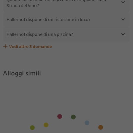
Strada del Vino?
Hallerhof dispone di un ristorante in loco?
Hallerhof dispone di una piscina?
Vedi altre
3
domande
Hallerhof accetta animali domestici?
Quali servizi/attività sono disponibili presso Hallerhof?
Gli ospiti di Hallerhof ricevono l'Alto Adige Guest Pass?
Alloggi simili