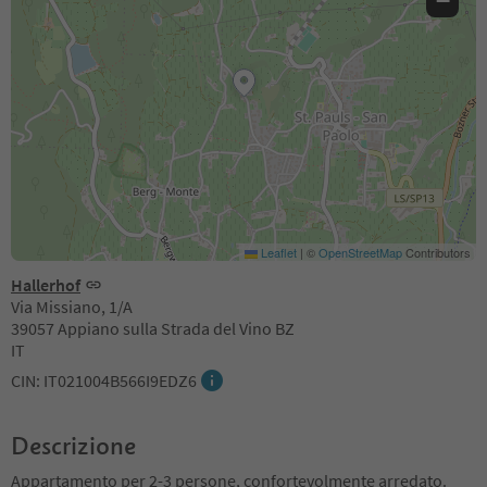
−
Leaflet
|
©
OpenStreetMap
Contributors
Hallerhof
Via Missiano, 1/A
39057 Appiano sulla Strada del Vino BZ
IT
CIN: IT021004B566I9EDZ6
Descrizione
Appartamento per 2-3 persone, confortevolmente arredato.