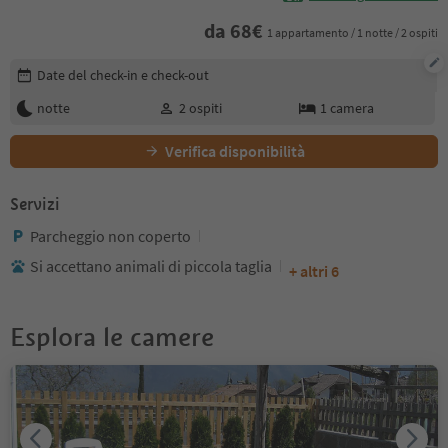
da
68
€
1 appartamento / 1 notte / 2 ospiti
Modifica i dettagli della prenotazione
Date del check-in e check-out
notte
2
ospiti
1
camera
Verifica disponibilità
Servizi
Parcheggio non coperto
Si accettano animali di piccola taglia
+ altri 6
Esplora le camere