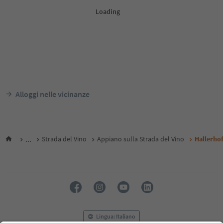
Alloggi nelle vicinanze
...
Strada del Vino
Appiano sulla Strada del Vino
Hallerho
Lingua: Italiano