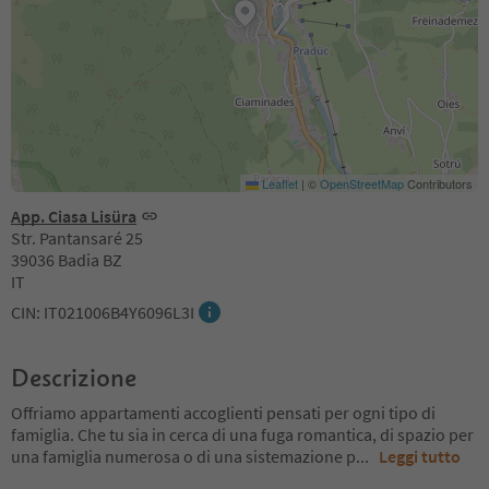
Leaflet
|
©
OpenStreetMap
Contributors
App. Ciasa Lisüra
Str. Pantansaré 25
39036 Badia BZ
IT
CIN: IT021006B4Y6096L3I
Descrizione
Offriamo appartamenti accoglienti pensati per ogni tipo di
famiglia. Che tu sia in cerca di una fuga romantica, di spazio per
una famiglia numerosa o di una sistemazione p
...
Leggi tutto