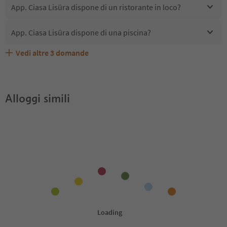
App. Ciasa Lisüra dispone di un ristorante in loco?
App. Ciasa Lisüra dispone di una piscina?
Vedi altre
3
domande
Quali servizi/attività sono disponibili presso App. Ciasa
Gli ospiti di App. Ciasa Lisüra ricevono l'Alto Adige Guest
App. Ciasa Lisüra accetta animali domestici?
Lisüra?
Pass?
Alloggi simili