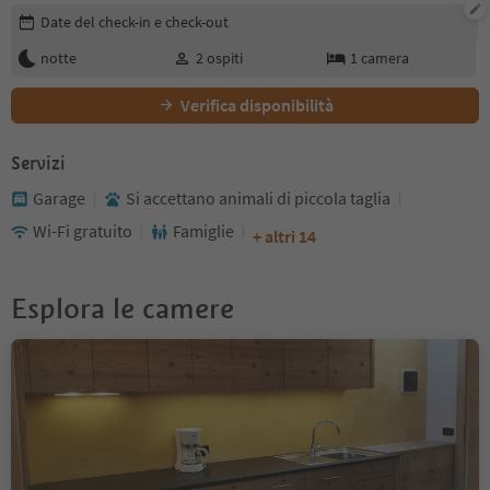
Modifica i dettagli della prenotazione
Date del check-in e check-out
notte
2
ospiti
1
camera
Verifica disponibilità
Servizi
Garage
Si accettano animali di piccola taglia
Wi-Fi gratuito
Famiglie
+ altri 14
Esplora le camere