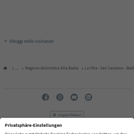
Alloggi nelle vicinanze
...
Regione dolomitica Alta Badia
La Villa - San Cassiano - Bad
Lingua: Italiano
FAQ
Contatti
Press
MICE
Privacy Policy