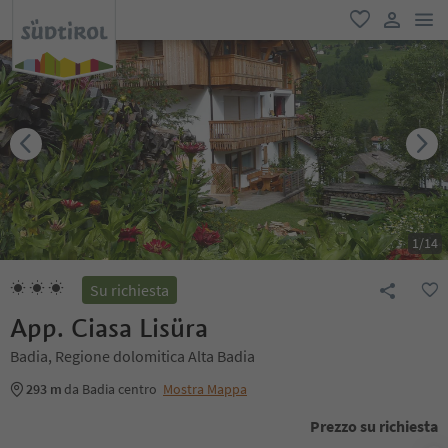
men
favoriti
user lin
1
/
14
Su richiesta
App. Ciasa Lisüra
Badia, Regione dolomitica Alta Badia
293 m
da Badia centro
Mostra Mappa
Prezzo su richiesta