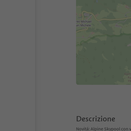
Descrizione
Novitá: Alpine Skypool con vi