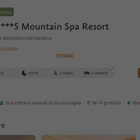
hiesta
****S Mountain Spa Resort
ne dolomitica Val Gardena
tra Mappa
Dettagli
enotazione
ut
notte
2
ospiti
1
camera
Si accettano animali di piccola taglia
Wi-Fi gratuito
Men
re