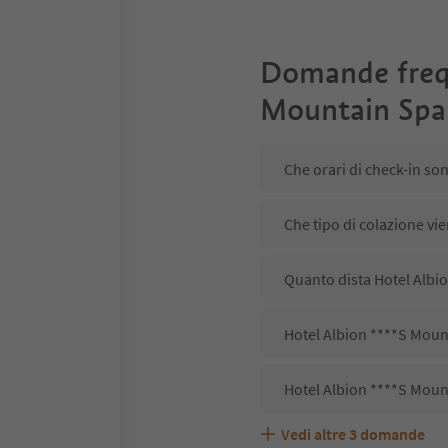
Domande freq
Mountain Spa
Che orari di check-in so
Che tipo di colazione vi
Quanto dista Hotel Albio
Hotel Albion ****S Mount
Hotel Albion ****S Moun
Vedi altre
3
domande
Hotel Albion ****S Moun
Quali servizi/attività s
Gli ospiti di Hotel Albi