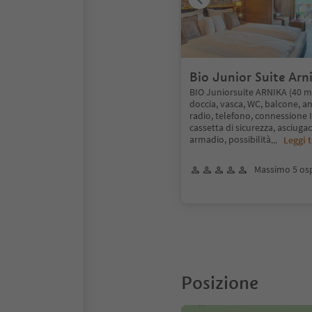
Bio Junior Suite Arn
BIO Juniorsuite ARNIKA (40 m²
doccia, vasca, WC, balcone, a
radio, telefono, connessione I
cassetta di sicurezza, asciugac
armadio, possibilità
...
Leggi 
Massimo 5 osp
Posizione