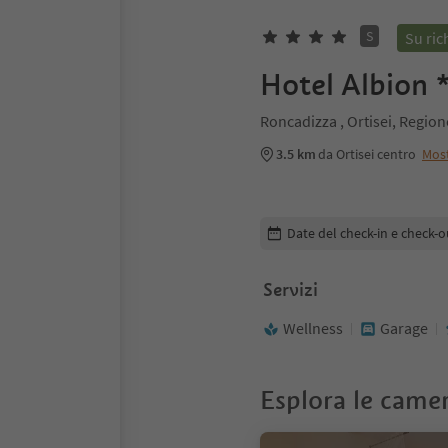
S
Su ric
Hotel Albion 
Roncadizza , Ortisei, Regio
3.5 km
da Ortisei centro
Mos
Modifica i dettagli della pr
Date del check-in e check-o
Servizi
Wellness
Garage
Esplora le came