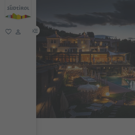
menu link
favoriti
user link