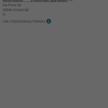
Hotel Albion ****S Mountain Spa Resort
Via Pinei 38
39040 Ortisei BZ
IT
CIN: IT021019A16JTSMV4J