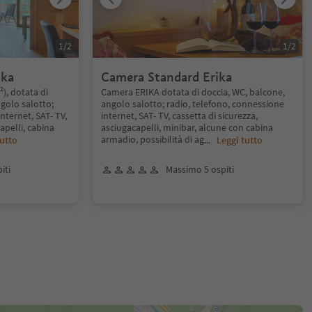
1
/
2
1
/
2
ika
Camera Standard Erika
), dotata di
Camera ERIKA dotata di doccia, WC, balcone,
ngolo salotto;
angolo salotto; radio, telefono, connessione
nternet, SAT- TV,
internet, SAT- TV, cassetta di sicurezza,
apelli, cabina
asciugacapelli, minibar, alcune con cabina
armadio, possibilità di ag
tutto
...
Leggi tutto
iti
Massimo 5 ospiti