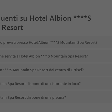
uenti su
Hotel Albion ****S
 Resort
no previsti presso Hotel Albion ****S Mountain Spa Resort?
ene servita a Hotel Albion ****S Mountain Spa Resort?
n ****S Mountain Spa Resort dal centro di Ortisei?
ain Spa Resort dispone di un ristorante in loco?
tain Spa Resort dispone di una piscina?
tain Spa Resort accetta animali domestici?
ono disponibili presso Hotel Albion ****S Mountain Spa Resort?
on ****S Mountain Spa Resort ricevono l'Alto Adige Guest Pass?