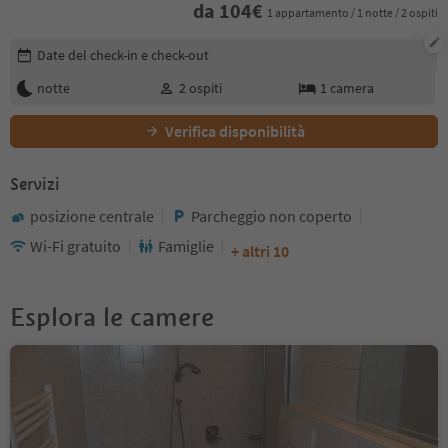
da
104
€
1 appartamento / 1 notte / 2 ospiti
Modifica i dettagli della prenotazione
Date del check-in e check-out
notte
2
ospiti
1
camera
Verifica disponibilità
Servizi
posizione centrale
Parcheggio non coperto
Wi-Fi gratuito
Famiglie
+ altri 10
Esplora le camere