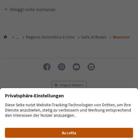
Alloggi nelle vicinanze
...
Regione dolomitica 3 Cime
Valle di Braies
Wasserer
Lingua: Italiano
FAQ
Contatti
Press
MICE
Privacy Policy
Termini e condizioni
Crediti
Cookie Policy
Film commission
Chi siamo
Dichiarazione di accessibilità
Alto Adige B2B