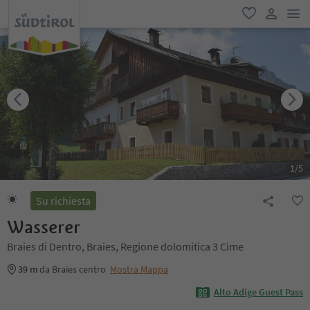
men
favoriti
user lin
1
/
5
Su richiesta
Wasserer
Braies di Dentro, Braies, Regione dolomitica 3 Cime
39 m
da Braies centro
Mostra Mappa
Alto Adige Guest Pass