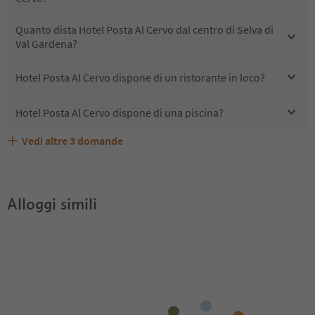
Quanto dista Hotel Posta Al Cervo dal centro di Selva di
Val Gardena?
Hotel Posta Al Cervo dispone di un ristorante in loco?
Hotel Posta Al Cervo dispone di una piscina?
Vedi altre
3
domande
Quali servizi/attività sono disponibili presso Hotel Posta
Gli ospiti di Hotel Posta Al Cervo ricevono l'Alto Adige
Hotel Posta Al Cervo accetta animali domestici?
Al Cervo?
Guest Pass?
Alloggi simili