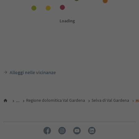
Alloggi nelle vicinanze
...
Regione dolomitica Val Gardena
Selva di Val Gardena
H