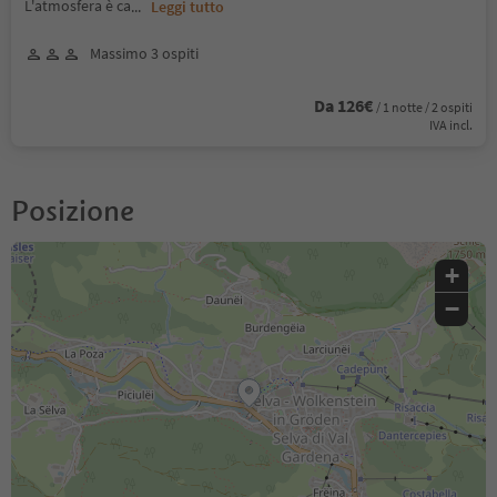
L'atmosfera è ca
...
Leggi tutto
Massimo 3 ospiti
Da 126€
/ 1 notte / 2 ospiti
IVA incl.
Posizione
+
−