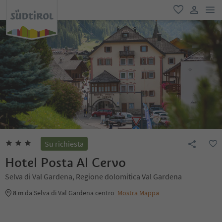
men
favoriti
user lin
Su richiesta
Hotel Posta Al Cervo
Selva di Val Gardena, Regione dolomitica Val Gardena
8 m
da Selva di Val Gardena centro
Mostra Mappa