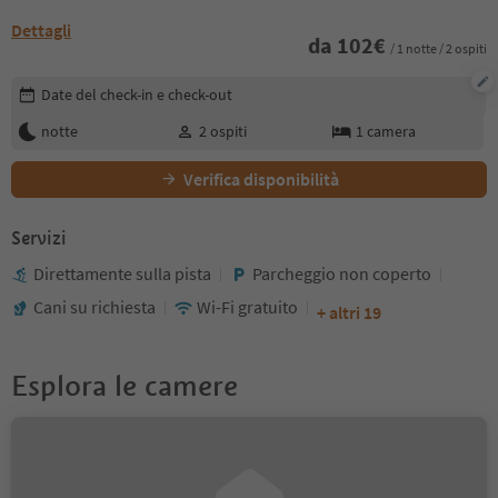
Dettagli
da
102
€
/ 1 notte / 2 ospiti
Modifica i dettagli della prenotazione
Date del check-in e check-out
notte
2
ospiti
1
camera
Verifica disponibilità
Servizi
Direttamente sulla pista
Parcheggio non coperto
Cani su richiesta
Wi-Fi gratuito
+ altri 19
Esplora le camere