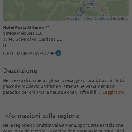
Leaflet
|
©
OpenStreetMap
Contributors
Hotel Posta Al Cervo
Streda Mëisules 116
39048 Selva di Val Gardena BZ
IT
CIN: IT021089A19VPVTZ9F
Descrizione
Nel mezzo di un meraviglioso paesaggio di prati, boschi, dolci
pascoli e roccie dolomitiche Vi attende Selva Gardena: un
paradiso per chi ama la natura e che Vi offre infi
...
Leggi tutto
Informazioni sulla regione
Nella regione dolomitica Val Gardena, sport, arte e tradizione
convivono da sempre. Le cabinovie ti portano in quota ai piedi