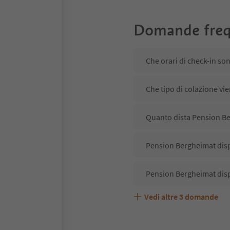
Domande freq
Che orari di check-in so
Che tipo di colazione vi
Quanto dista Pension Be
Pension Bergheimat disp
Pension Bergheimat disp
Vedi altre
3
domande
Pension Bergheimat acce
Quali servizi/attività s
Gli ospiti di Pension Be