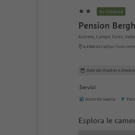
Su richiesta
Pension Berg
Acereto, Campo Tures, Valle
2.4 km
da Campo Tures cent
Modifica i dettagli della pr
Date del check-in e check-o
Servizi
Accordo sauna
Par
Esplora le came