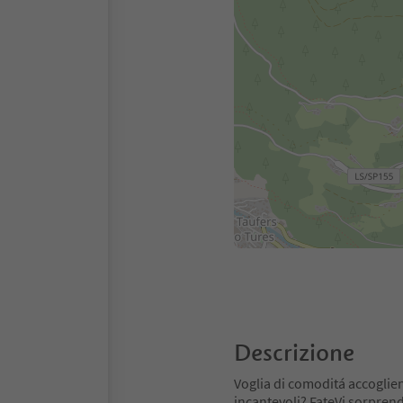
Descrizione
Voglia di comoditá accoglien
incantevoli? FateVi sorprend