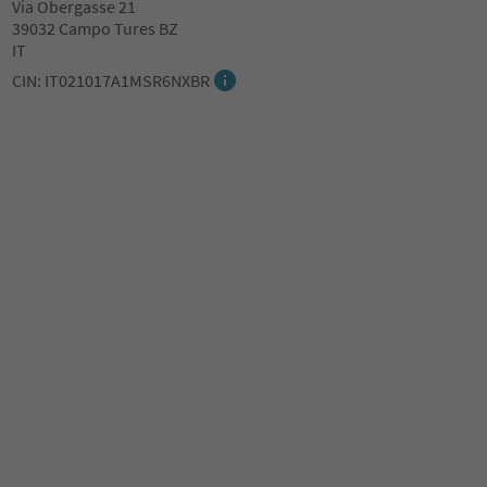
Via Obergasse 21
39032 Campo Tures BZ
IT
CIN: IT021017A1MSR6NXBR