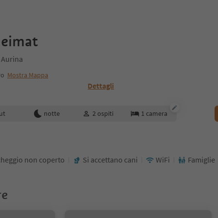
heimat
 Aurina
ro
Mostra Mappa
Dettagli
enotazione
ut
notte
2
ospiti
1
camera
cheggio non coperto
Si accettano cani
WiFi
Famiglie
re