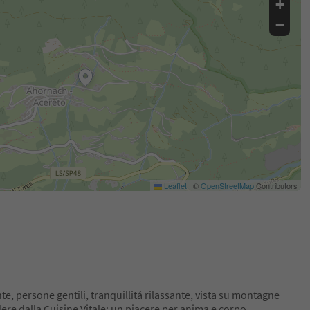
+
−
Leaflet
|
©
OpenStreetMap
Contributors
te, persone gentili, tranquillitá rilassante, vista su montagne
ere dalla Cuisine Vitale: un piacere per anima e corpo.