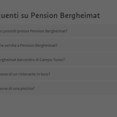
uenti su
Pension Bergheimat
no previsti presso Pension Bergheimat?
ene servita a Pension Bergheimat?
rgheimat dal centro di Campo Tures?
one di un ristorante in loco?
one di una piscina?
tta animali domestici?
ono disponibili presso Pension Bergheimat?
rgheimat ricevono l'Alto Adige Guest Pass?