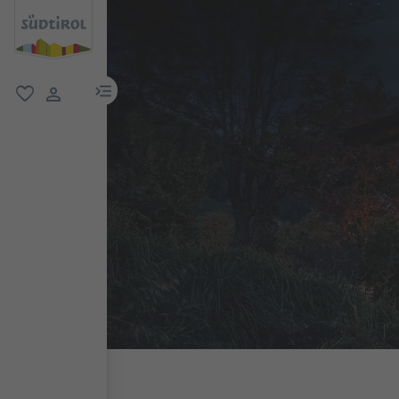
menu link
favoriti
user link