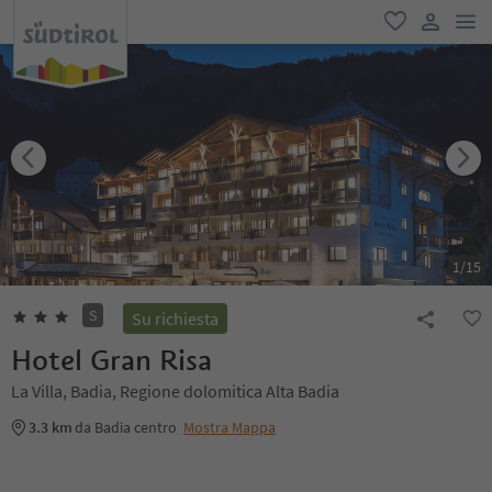
men
favoriti
user lin
1
/
15
S
Su richiesta
Hotel Gran Risa
La Villa, Badia, Regione dolomitica Alta Badia
3.3 km
da Badia centro
Mostra Mappa