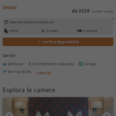
Dettagli
da
212
€
/ 1 notte / 2 ospiti
Modifica i dettagli della prenotazione
Date del check-in e check-out
notte
2
ospiti
1
camera
Verifica disponibilità
Servizi
Wellness
Direttamente sulla pista
Garage
Wi-Fi gratuito
+ altri 28
Esplora le camere