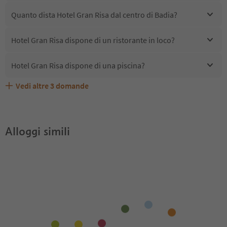
Quanto dista Hotel Gran Risa dal centro di Badia?
Hotel Gran Risa dispone di un ristorante in loco?
Hotel Gran Risa dispone di una piscina?
Vedi altre
3
domande
Quali servizi/attività sono disponibili presso Hotel Gran
Gli ospiti di Hotel Gran Risa ricevono l'Alto Adige Guest
Hotel Gran Risa accetta animali domestici?
Risa?
Pass?
Alloggi simili