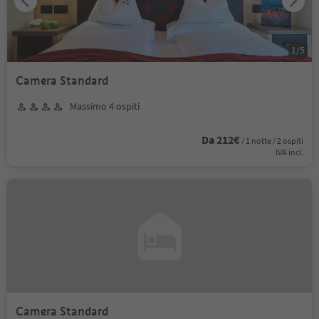
1
/
5
Camera Standard
Massimo 4 ospiti
Da 212€
/ 1 notte / 2 ospiti
IVA incl.
Camera Standard