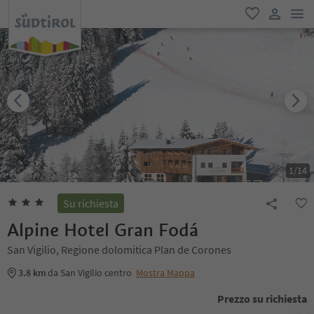
men
favoriti
user lin
1
/
14
Su richiesta
Alpine Hotel Gran Fodá
San Vigilio, Regione dolomitica Plan de Corones
3.8 km
da San Vigilio centro
Mostra Mappa
Prezzo su richiesta