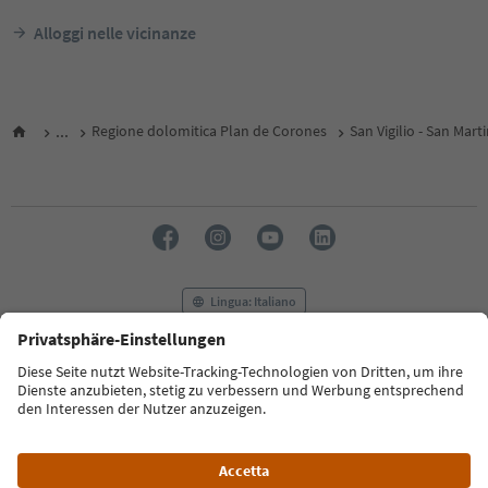
Alloggi nelle vicinanze
...
Regione dolomitica Plan de Corones
San Vigilio - San Mart
Lingua: Italiano
FAQ
Contatti
Press
MICE
Privacy Policy
Termini e condizioni
Crediti
Cookie Policy
Film commission
Chi siamo
Dichiarazione di accessibilità
Alto Adige B2B