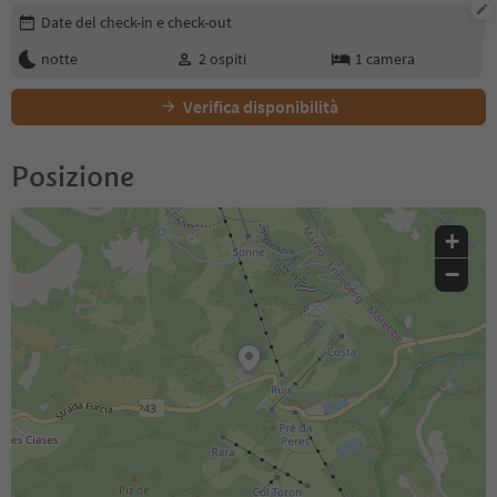
Modifica i dettagli della prenotazione
Date del check-in e check-out
notte
2
ospiti
1
camera
Verifica disponibilità
Posizione
+
−