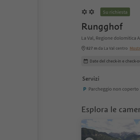
Su richiesta
Rungghof
La Val, Regione dolomitica A
827 m
da La Val centro
Most
Modifica i dettagli della pr
Date del check-in e check-o
Servizi
Parcheggio non coperto
Esplora le came