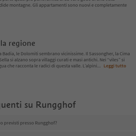
ndide montagne. Gli appartamenti sono nuovi e completamente
la regione
a Badia, le Dolomiti sembrano vicinissime. Il Sassongher, la Cima
lla si alzano sopra villaggi curati e masi antichi. Nei “viles” si
ua che racconta le radici di questa valle. L’alpini
...
Leggi tutto
uenti su
Rungghof
no previsti presso Rungghof?