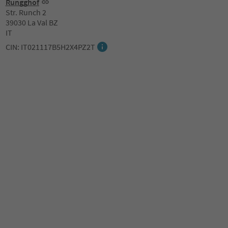
Rungghof
Str. Runch 2
39030 La Val BZ
IT
CIN: IT021117B5H2X4PZ2T