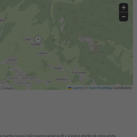
+
−
Leaflet
|
©
OpenStreetMap
Contributors
a parte quasi più panoramica di La Val e gode di una vista