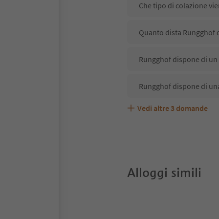
Che tipo di colazione vi
Quanto dista Rungghof da
Rungghof dispone di un r
Rungghof dispone di una
Vedi altre
3
domande
Rungghof accetta animal
Quali servizi/attività s
Gli ospiti di Rungghof ri
Alloggi simili