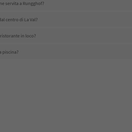
ene servita a Rungghof?
l centro di La Val?
istorante in loco?
 piscina?
i domestici?
ono disponibili presso Rungghof?
cevono l'Alto Adige Guest Pass?