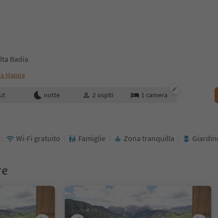
lta Badia
ra Mappa
enotazione
ut
notte
2
ospiti
1
camera
Wi-Fi gratuito
Famiglie
Zona tranquilla
Giardin
re