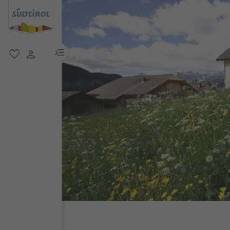
menu link
favoriti
user link