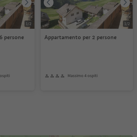
1
/
2
1
/
2
6 persone
Appartamento per 2 persone
ospiti
Massimo 4 ospiti