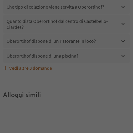
Che tipo di colazione viene servita a Oberortlhof?
Quanto dista Oberortlhof dal centro di Castelbello-
Ciardes?
Oberortlhof dispone di un ristorante in loco?
Oberortlhof dispone di una piscina?
Vedi altre
3
domande
Quali servizi/attività sono disponibili presso
Oberortlhof accetta animali domestici?
Gli ospiti di Oberortlhof ricevono l'Alto Adige Guest Pass?
Oberortlhof?
Alloggi simili