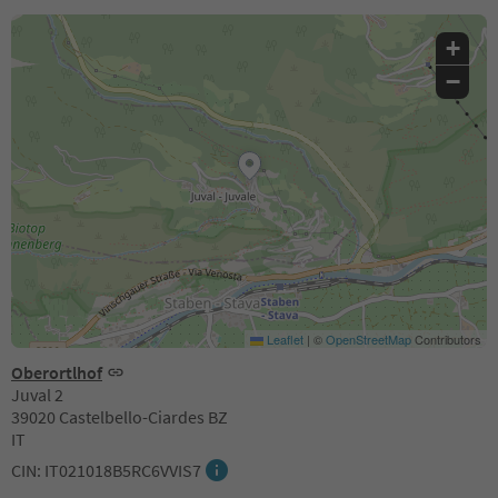
+
−
Leaflet
|
©
OpenStreetMap
Contributors
Oberortlhof
Juval 2
39020 Castelbello-Ciardes BZ
IT
CIN: IT021018B5RC6VVIS7