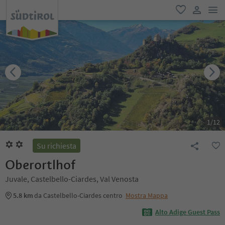
men
favoriti
user lin
1
/
12
Su richiesta
Oberortlhof
Juvale, Castelbello-Ciardes, Val Venosta
5.8 km
da Castelbello-Ciardes centro
Mostra Mappa
Alto Adige Guest Pass