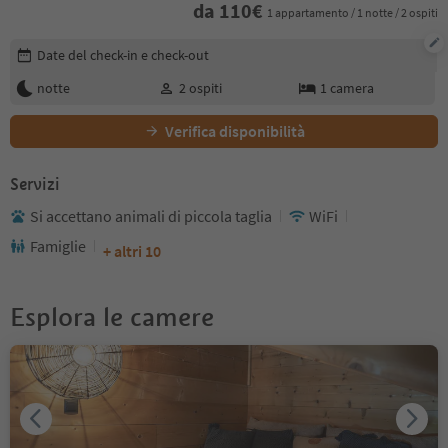
da
110
€
1 appartamento / 1 notte / 2 ospiti
Modifica i dettagli della prenotazione
Date del check-in e check-out
notte
2
ospiti
1
camera
Verifica disponibilità
Servizi
Si accettano animali di piccola taglia
WiFi
Famiglie
+ altri 10
Esplora le camere