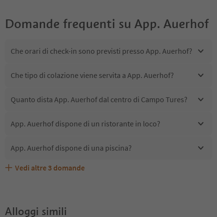
Domande frequenti su
App. Auerhof
Che orari di check-in sono previsti presso App. Auerhof?
Che tipo di colazione viene servita a App. Auerhof?
Quanto dista App. Auerhof dal centro di Campo Tures?
App. Auerhof dispone di un ristorante in loco?
App. Auerhof dispone di una piscina?
Vedi altre
3
domande
Quali servizi/attività sono disponibili presso App.
Gli ospiti di App. Auerhof ricevono l'Alto Adige Guest
App. Auerhof accetta animali domestici?
Auerhof?
Pass?
Alloggi simili