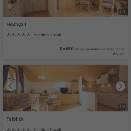
1
/
3
Hochgall
Massimo 5 ospiti
Da 65€
con occupazione 2 persone / notte
IVA incl.
1
/
2
Talblick
Massimo 5 ospiti