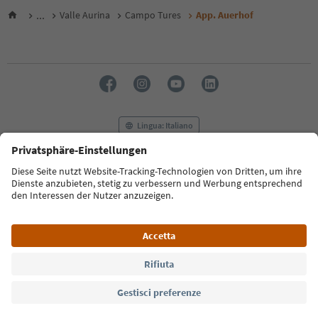
...
Valle Aurina
Campo Tures
App. Auerhof
Lingua: Italiano
FAQ
Contatti
Press
MICE
Privacy Policy
Termini e condizioni
Crediti
Cookie Policy
Film commission
Chi siamo
Dichiarazione di accessibilità
Alto Adige B2B
© 2026 IDM Südtirol