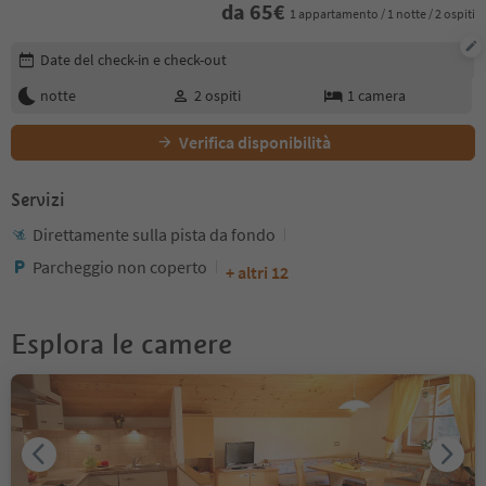
da
65
€
1 appartamento / 1 notte / 2 ospiti
Modifica i dettagli della prenotazione
Date del check-in e check-out
notte
2
ospiti
1
camera
Verifica disponibilità
Servizi
Direttamente sulla pista da fondo
Parcheggio non coperto
+ altri 12
Esplora le camere