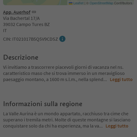
Leaflet
|
©
OpenStreetMap
Contributors
App. Auerhof
Via Bachertal 17/A
39032 Campo Tures BZ
IT
CIN: IT021017B5Q5V9CDSZ
Descrizione
Vi invitiamo a trascorrere piacevoli giorni di vacanza nel ns.
caratteristico maso che si trova immerso in un meraviglioso
paesaggio montano, a 1600 m s.l.m., nella splend
...
Leggi tutto
Informazioni sulla regione
La Valle Aurina è un mondo appartato, racchiuso tra cime che
superano i tremila metri. Molte di queste montagne si lasciano
conquistare solo da chi ha esperienza, ma la va
...
Leggi tutto