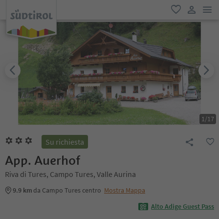
men
favoriti
user lin
1
/
17
Su richiesta
App. Auerhof
Riva di Tures, Campo Tures, Valle Aurina
9.9 km
da Campo Tures centro
Mostra Mappa
Alto Adige Guest Pass