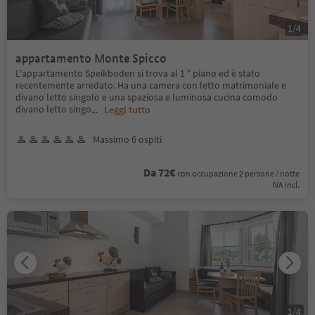
1
/
4
appartamento Monte Spicco
L'appartamento Speikboden si trova al 1 ° piano ed è stato
recentemente arredato. Ha una camera con letto matrimoniale e
divano letto singolo e una spaziosa e luminosa cucina comodo
divano letto singo
...
Leggi tutto
Massimo 6 ospiti
Da 72€
con occupazione 2 persone / notte
IVA incl.
1
/
4