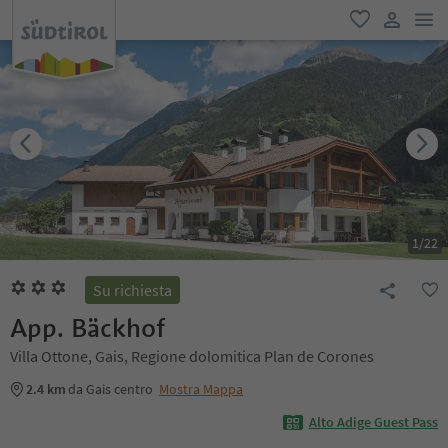
men
favoriti
user lin
1
/
22
Su richiesta
App. Bäckhof
Villa Ottone, Gais, Regione dolomitica Plan de Corones
2.4 km
da Gais centro
Mostra Mappa
Alto Adige Guest Pass