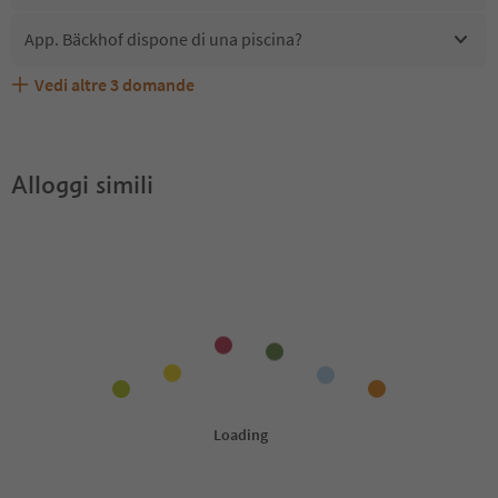
App. Bäckhof dispone di una piscina?
Vedi altre
3
domande
Quali servizi/attività sono disponibili presso App.
Gli ospiti di App. Bäckhof ricevono l'Alto Adige Guest
App. Bäckhof accetta animali domestici?
Bäckhof?
Pass?
Alloggi simili