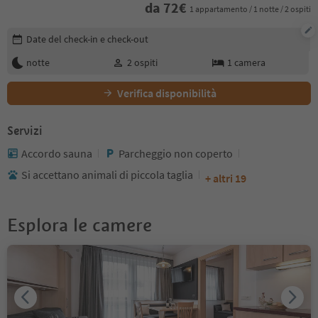
da
72
€
1 appartamento / 1 notte / 2 ospiti
Modifica i dettagli della prenotazione
Date del check-in e check-out
notte
2
ospiti
1
camera
Verifica disponibilità
Servizi
Accordo sauna
Parcheggio non coperto
Si accettano animali di piccola taglia
+ altri 19
Esplora le camere