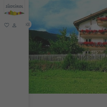
menu link
favoriti
user link