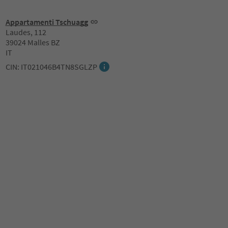
Appartamenti Tschuagg
Laudes, 112
39024 Malles BZ
IT
CIN: IT021046B4TN8SGLZP