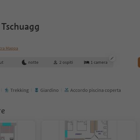
 Tschuagg
tra Mappa
enotazione
ut
notte
2
ospiti
1
camera
Trekking
Giardino
Accordo piscina coperta
re