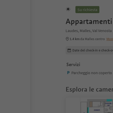
Su richiesta
Appartamenti
Laudes, Malles, Val Venosta
1.4 km
da Malles centro
Mos
Modifica i dettagli della pr
Date del check-in e check-o
Servizi
Parcheggio non coperto
Esplora le came