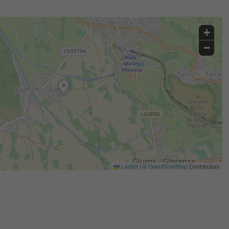
+
−
Leaflet
|
©
OpenStreetMap
Contributors