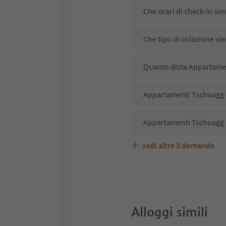
Che orari di check-in s
Che tipo di colazione vi
Quanto dista Appartamen
Appartamenti Tschuagg d
Appartamenti Tschuagg 
Vedi altre
3
domande
Appartamenti Tschuagg a
Quali servizi/attività s
Gli ospiti di Appartamen
Alloggi simili