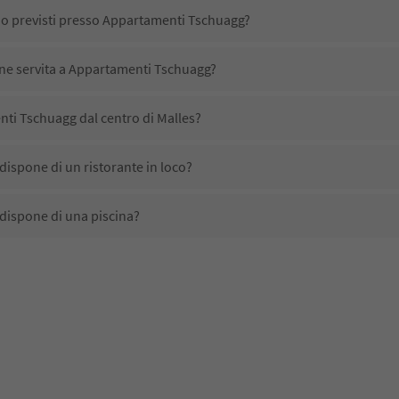
ono previsti presso Appartamenti Tschuagg?
ene servita a Appartamenti Tschuagg?
ti Tschuagg dal centro di Malles?
ispone di un ristorante in loco?
dispone di una piscina?
ccetta animali domestici?
ono disponibili presso Appartamenti Tschuagg?
ti Tschuagg ricevono l'Alto Adige Guest Pass?