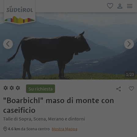
men
favoriti
user lin
1
/
23
Su richiesta
"Boarbichl" maso di monte con
caseificio
Talle di Sopra, Scena, Merano e dintorni
4.6 km
da Scena centro
Mostra Mappa