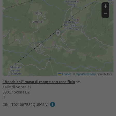
+
−
Leaflet
|
©
OpenStreetMap
Contributors
"Boarbichl" maso di monte con caseificio
Talle di Sopra 32
39017 Scena BZ
IT
CIN: IT021087B52QU5C9A1