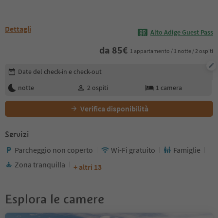
Dettagli
Alto Adige Guest Pass
da
85
€
1 appartamento / 1 notte / 2 ospiti
Modifica i dettagli della prenotazione
Date del check-in e check-out
notte
2
ospiti
1
camera
Verifica disponibilità
Servizi
Parcheggio non coperto
Wi-Fi gratuito
Famiglie
Zona tranquilla
+ altri 13
Esplora le camere