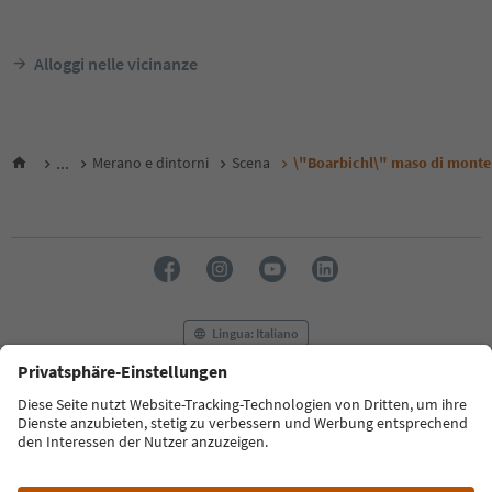
Alloggi nelle vicinanze
...
Merano e dintorni
Scena
\"Boarbichl\" maso di monte 
Lingua: Italiano
FAQ
Contatti
Press
MICE
Privacy Policy
Termini e condizioni
Crediti
Cookie Policy
Film commission
Chi siamo
Dichiarazione di accessibilità