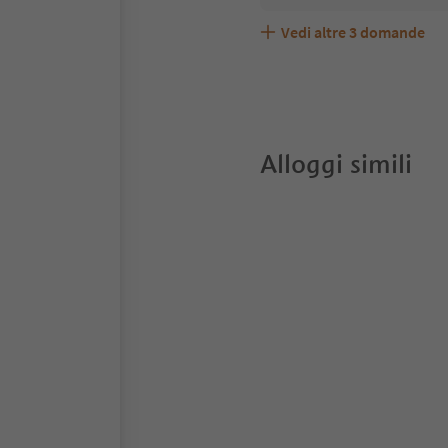
Vedi altre
3
domande
Aurturist Appartement 1
Quali servizi/attività s
Gli ospiti di Aurturist 
Alloggi simili