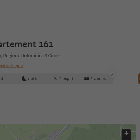
artement 161
, Regione dolomitica 3 Cime
ostra Mappa
enotazione
ut
notte
2
ospiti
1
camera
+