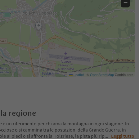
−
Leaflet
|
©
OpenStreetMap
Contributors
la regione
 è un riferimento per chi ama la montagna in ogni stagione. In
 rocciose o si cammina tra le postazioni della Grande Guerra. In
le ai piedi o si affronta la Holzriese, la pista più rip
...
Leggi tutto