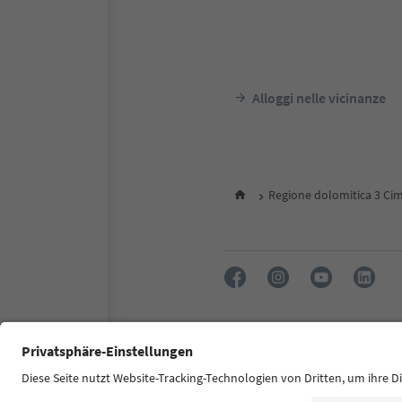
Alloggi nelle vicinanze
Regione dolomitica 3 Ci
FAQ
Contatti
Press
MIC
Dichiarazione di accessibilità