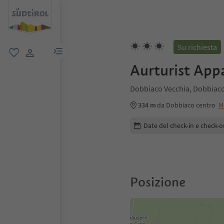
Su richiesta
menu link
favoriti
user link
Aurturist App
Dobbiaco Vecchia, Dobbiaco
334 m
da Dobbiaco centro
M
Modifica i dettagli della pr
Date del check-in e check-o
Posizione