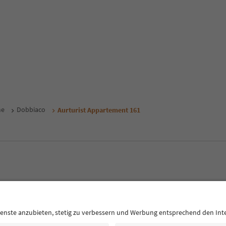
me
Dobbiaco
Aurturist Appartement 161
E
Privacy Policy
Termini e condizioni
Crediti
Cookie Policy
Alto Adige B2B