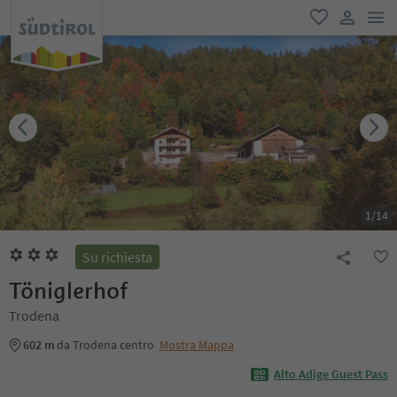
men
favoriti
user lin
1
/
14
Su richiesta
Töniglerhof
Trodena
602 m
da Trodena centro
Mostra Mappa
Alto Adige Guest Pass