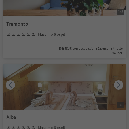
1
/
8
Tramonto
Massimo 6 ospiti
Da 85€
con occupazione 2 persone / notte
IVA incl.
1
/
6
Alba
Massimo 6 ospiti