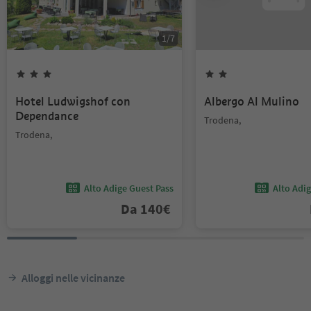
1
/
7
Hotel Ludwigshof con
Albergo Al Mulino
Dependance
Trodena,
Trodena,
Alto Adige Guest Pass
Alto Adi
Da
140
€
Alloggi nelle vicinanze