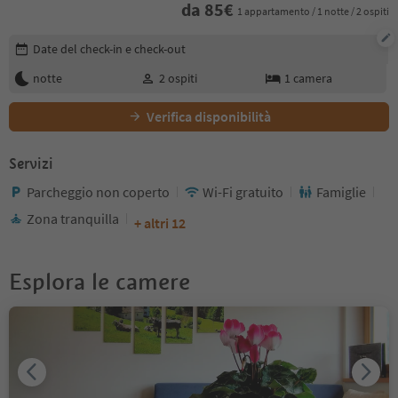
da
85
€
1 appartamento / 1 notte / 2 ospiti
Modifica i dettagli della prenotazione
Date del check-in e check-out
notte
2
ospiti
1
camera
Verifica disponibilità
Servizi
Parcheggio non coperto
Wi-Fi gratuito
Famiglie
Zona tranquilla
+ altri 12
Esplora le camere