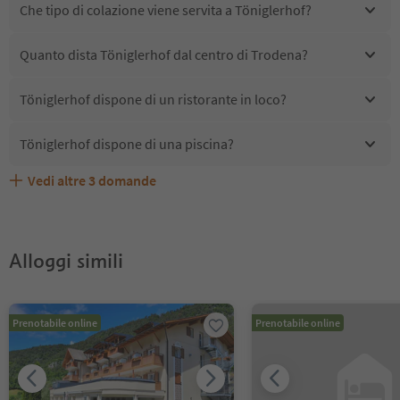
Che tipo di colazione viene servita a Töniglerhof?
Quanto dista Töniglerhof dal centro di Trodena?
Töniglerhof dispone di un ristorante in loco?
Töniglerhof dispone di una piscina?
Vedi altre
3
domande
Quali servizi/attività sono disponibili presso
Töniglerhof accetta animali domestici?
Gli ospiti di Töniglerhof ricevono l'Alto Adige Guest Pass?
Töniglerhof?
Alloggi simili
Prenotabile online
Prenotabile online