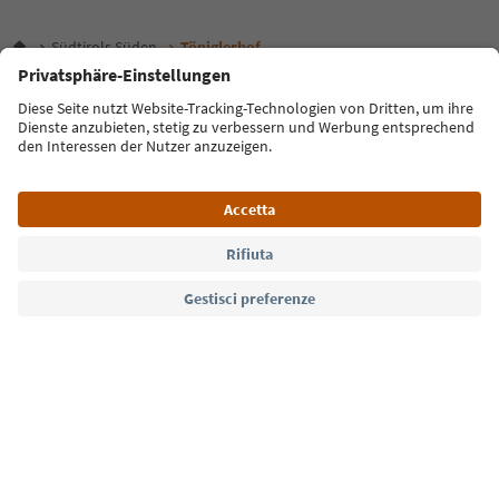
Südtirols Süden
Töniglerhof
Lingua: Italiano
FAQ
Contatti
Press
MICE
Privacy Policy
Termini e condizioni
Crediti
Cookie Policy
Film commission
Chi siamo
Dichiarazione di accessibilità
Alto Adige B2B
© 2026 IDM Südtirol