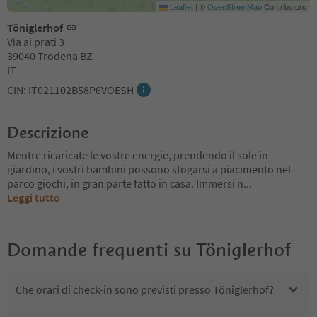
Leaflet
|
©
OpenStreetMap
Contributors
Töniglerhof
Via ai prati 3
39040 Trodena BZ
IT
CIN: IT021102B58P6VOESH
Descrizione
Mentre ricaricate le vostre energie, prendendo il sole in
giardino, i vostri bambini possono sfogarsi a piacimento nel
parco giochi, in gran parte fatto in casa. Immersi n
...
Leggi tutto
Domande frequenti su
Töniglerhof
Che orari di check-in sono previsti presso Töniglerhof?