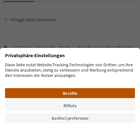
Alloggi nelle vicinanze
Val Casies - Monguelfo - Tesido
Haus Burger Lahner Christine
Lingua: Italiano
FAQ
Contatti
Press
MICE
Privacy Policy
Termini e condizioni
Crediti
Cookie Policy
Film commission
Chi siamo
Dichiarazione di accessibilità