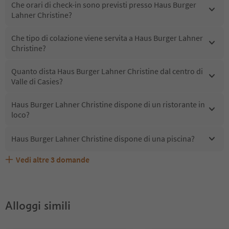
Che orari di check-in sono previsti presso Haus Burger
Lahner Christine?
Che tipo di colazione viene servita a Haus Burger Lahner
Christine?
Quanto dista Haus Burger Lahner Christine dal centro di
Valle di Casies?
Haus Burger Lahner Christine dispone di un ristorante in
loco?
Haus Burger Lahner Christine dispone di una piscina?
Vedi altre
3
domande
Quali servizi/attività sono disponibili presso Haus Burger
Gli ospiti di Haus Burger Lahner Christine ricevono l'Alto
Haus Burger Lahner Christine accetta animali domestici?
Lahner Christine?
Adige Guest Pass?
Alloggi simili