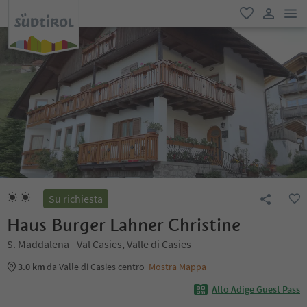
men
favoriti
user lin
Su richiesta
Haus Burger Lahner Christine
S. Maddalena - Val Casies, Valle di Casies
3.0 km
da Valle di Casies centro
Mostra Mappa
Alto Adige Guest Pass