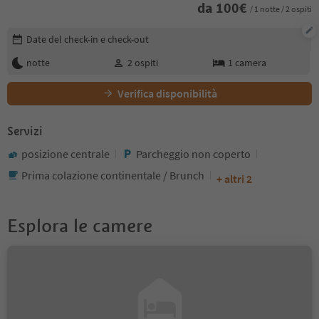
da
100
€
/ 1 notte / 2 ospiti
Modifica i dettagli della prenotazione
Date del check-in e check-out
notte
2
ospiti
1
camera
Verifica disponibilità
Servizi
posizione centrale
Parcheggio non coperto
Prima colazione continentale / Brunch
+ altri 2
Esplora le camere