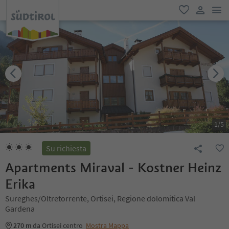
men
favoriti
user lin
1
/
5
Su richiesta
Apartments Miraval - Kostner Heinz
Erika
Sureghes/Oltretorrente, Ortisei, Regione dolomitica Val
Gardena
270 m
da Ortisei centro
Mostra Mappa