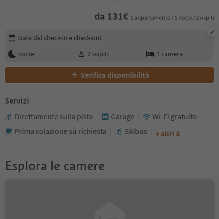
da
131
€
1 appartamento / 1 notte / 2 ospiti
Modifica i dettagli della prenotazione
Date del check-in e check-out
notte
2
ospiti
1
camera
Verifica disponibilità
Servizi
Direttamente sulla pista
Garage
Wi-Fi gratuito
Prima colazione su richiesta
Skibus
+ altri 8
Esplora le camere