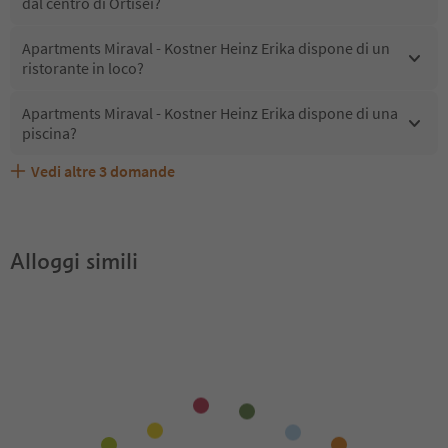
dal centro di Ortisei?
Apartments Miraval - Kostner Heinz Erika dispone di un
ristorante in loco?
Apartments Miraval - Kostner Heinz Erika dispone di una
piscina?
Vedi altre
3
domande
Apartments Miraval - Kostner Heinz Erika accetta animali
Quali servizi/attività sono disponibili presso Apartments
Gli ospiti di Apartments Miraval - Kostner Heinz Erika
domestici?
Miraval - Kostner Heinz Erika?
ricevono l'Alto Adige Guest Pass?
Alloggi simili