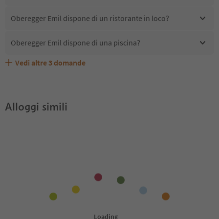
Oberegger Emil dispone di un ristorante in loco?
Oberegger Emil dispone di una piscina?
Vedi altre
3
domande
Quali servizi/attività sono disponibili presso Oberegger
Gli ospiti di Oberegger Emil ricevono l'Alto Adige Guest
Oberegger Emil accetta animali domestici?
Emil?
Pass?
Alloggi simili