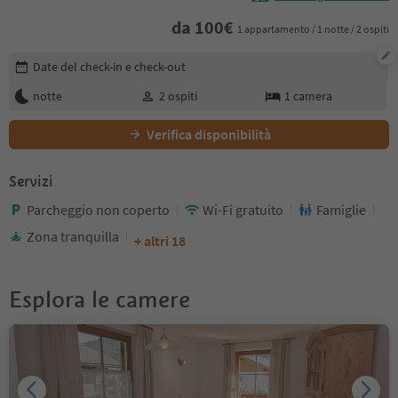
da
100
€
1 appartamento / 1 notte / 2 ospiti
Modifica i dettagli della prenotazione
Date del check-in e check-out
notte
2
ospiti
1
camera
Verifica disponibilità
Servizi
Parcheggio non coperto
Wi-Fi gratuito
Famiglie
Zona tranquilla
+ altri 18
Esplora le camere