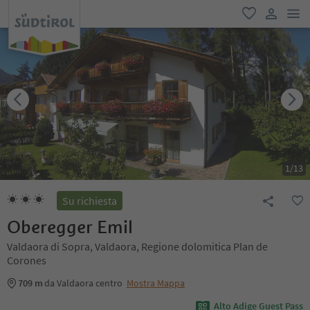
men
favoriti
user lin
1
/
13
Su richiesta
Oberegger Emil
Valdaora di Sopra, Valdaora, Regione dolomitica Plan de
Corones
709 m
da Valdaora centro
Mostra Mappa
Alto Adige Guest Pass