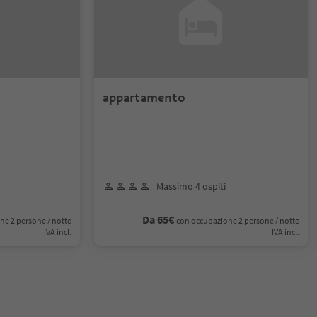
appartamento
Massimo 4 ospiti
Da 65€
ne 2 persone / notte
con occupazione 2 persone / notte
IVA incl.
IVA incl.