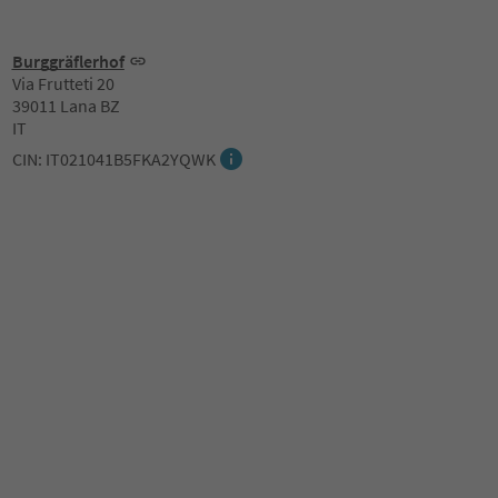
Burggräflerhof
Via Frutteti 20
39011 Lana BZ
IT
CIN: IT021041B5FKA2YQWK