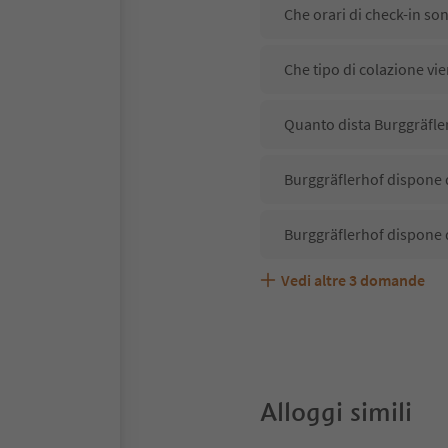
Che orari di check-in so
Che tipo di colazione vi
Quanto dista Burggräfler
Burggräflerhof dispone d
Burggräflerhof dispone 
Vedi altre
3
domande
Burggräflerhof accetta a
Quali servizi/attività so
Gli ospiti di Burggräfler
Alloggi simili