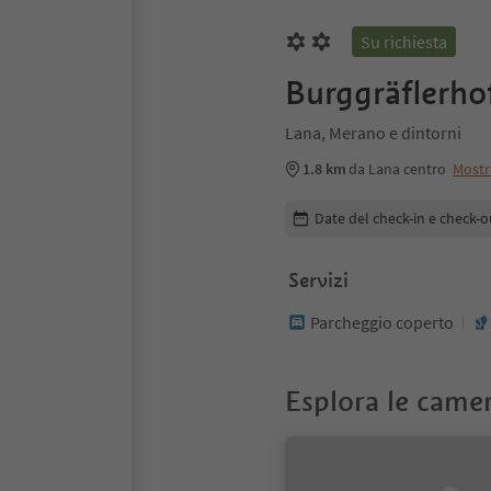
Su richiesta
Burggräflerho
Lana, Merano e dintorni
1.8 km
da Lana centro
Mostr
Modifica i dettagli della pr
Date del check-in e check-o
Servizi
Parcheggio coperto
Esplora le came