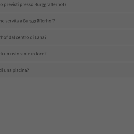
no previsti presso Burggräflerhof?
ene servita a Burggräflerhof?
hof dal centro di Lana?
i un ristorante in loco?
di una piscina?
nimali domestici?
no disponibili presso Burggräflerhof?
hof ricevono l'Alto Adige Guest Pass?