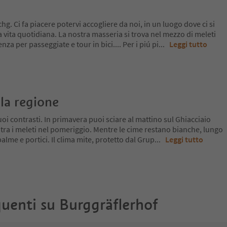
hg. Ci fa piacere potervi accogliere da noi, in un luogo dove ci si
 vita quotidiana. La nostra masseria si trova nel mezzo di meleti
za per passeggiate e tour in bici.... Per i piú pi
...
Leggi tutto
la regione
oi contrasti. In primavera puoi sciare al mattino sul Ghiacciaio
 tra i meleti nel pomeriggio. Mentre le cime restano bianche, lungo
a palme e portici. Il clima mite, protetto dal Grup
...
Leggi tutto
uenti su
Burggräflerhof