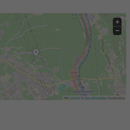
+
−
Leaflet
|
©
OpenStreetMap
Contributors