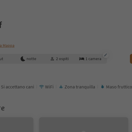
f
a Mappa
enotazione
ut
notte
2
ospiti
1
camera
Si accettano cani
WiFi
Zona tranquilla
Maso fruttic
re