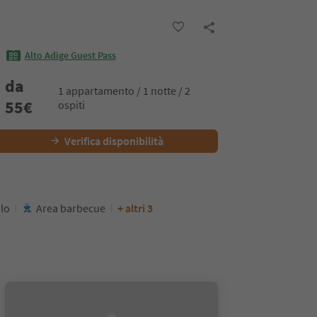
Alto Adige Guest Pass
da
1 appartamento / 1 notte / 2
55
€
ospiti
Verifica disponibilità
olo
Area barbecue
+ altri 3