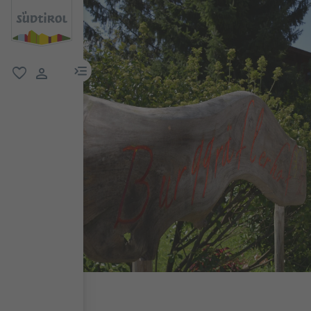
menu link
favoriti
user link