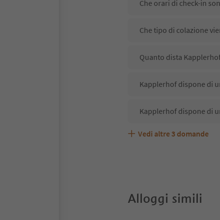
Che orari di check-in so
Che tipo di colazione vi
Quanto dista Kapplerhof
Kapplerhof dispone di un
Kapplerhof dispone di u
Vedi altre
3
domande
Kapplerhof accetta anim
Quali servizi/attività s
Gli ospiti di Kapplerhof 
Alloggi simili