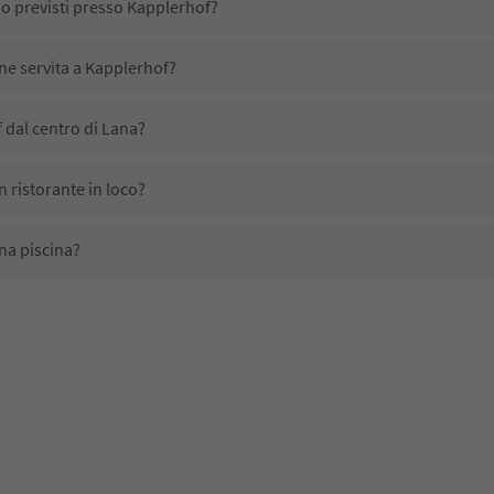
no previsti presso Kapplerhof?
ene servita a Kapplerhof?
 dal centro di Lana?
 ristorante in loco?
na piscina?
ali domestici?
ono disponibili presso Kapplerhof?
ricevono l'Alto Adige Guest Pass?