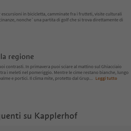
scursioni in bicicletta, camminate fra i frutteti, visite culturali
icinanze, nonche`una partita di golf che si trova direttamente di
la regione
oi contrasti. In primavera puoi sciare al mattino sul Ghiacciaio
 tra i meleti nel pomeriggio. Mentre le cime restano bianche, lungo
a palme e portici. Il clima mite, protetto dal Grup
...
Leggi tutto
uenti su
Kapplerhof