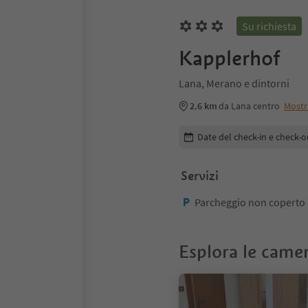
Su richiesta
Kapplerhof
Lana, Merano e dintorni
2.6 km
da Lana centro
Mostr
Modifica i dettagli della pr
Date del check-in e check-o
Servizi
Parcheggio non coperto
Esplora le came