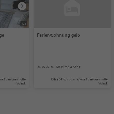
1
/
4
ge
Ferienwohnung gelb
Massimo 4 ospiti
Da 75€
ne 2 persone / notte
con occupazione 2 persone / notte
IVA incl.
IVA incl.