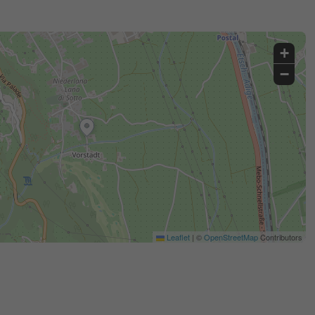
+
−
Leaflet
|
©
OpenStreetMap
Contributors