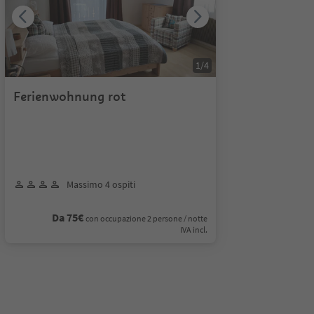
1
/
4
Ferienwohnung rot
Massimo 4 ospiti
Da 75€
con occupazione 2 persone / notte
IVA incl.