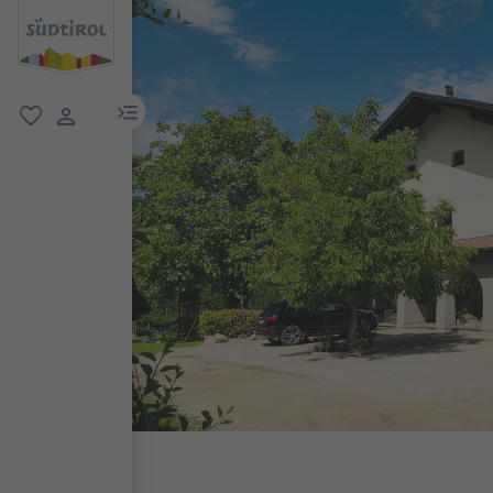
menu link
favoriti
user link