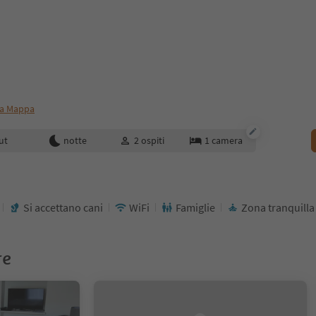
a Mappa
enotazione
ut
notte
2
ospiti
1
camera
Si accettano cani
WiFi
Famiglie
Zona tranquilla
re