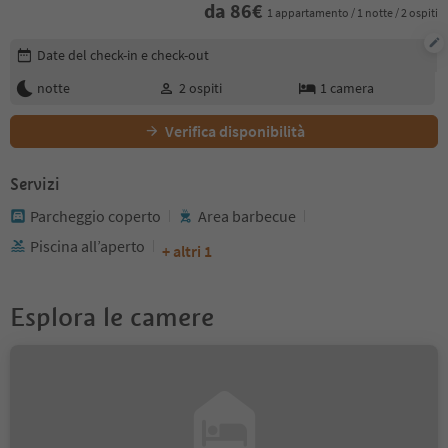
da
86
€
1 appartamento / 1 notte / 2 ospiti
Modifica i dettagli della prenotazione
Date del check-in e check-out
notte
2
ospiti
1
camera
Verifica disponibilità
Servizi
Parcheggio coperto
Area barbecue
Piscina all’aperto
+ altri 1
Esplora le camere