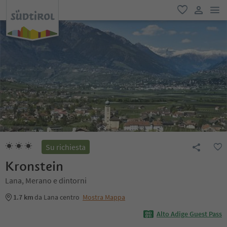
men
favoriti
user lin
Su richiesta
Kronstein
Lana, Merano e dintorni
1.7 km
da Lana centro
Mostra Mappa
Alto Adige Guest Pass