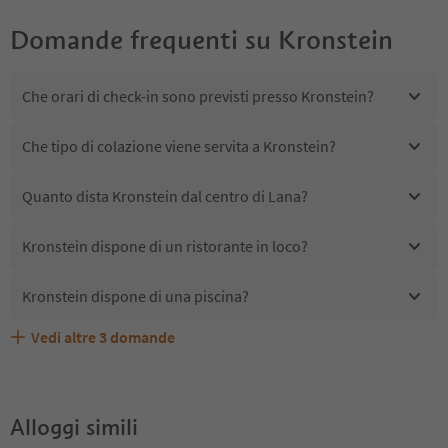
Domande frequenti su
Kronstein
Che orari di check-in sono previsti presso Kronstein?
Che tipo di colazione viene servita a Kronstein?
Quanto dista Kronstein dal centro di Lana?
Kronstein dispone di un ristorante in loco?
Kronstein dispone di una piscina?
Vedi altre
3
domande
Kronstein accetta animali domestici?
Quali servizi/attività sono disponibili presso Kronstein?
Gli ospiti di Kronstein ricevono l'Alto Adige Guest Pass?
Alloggi simili