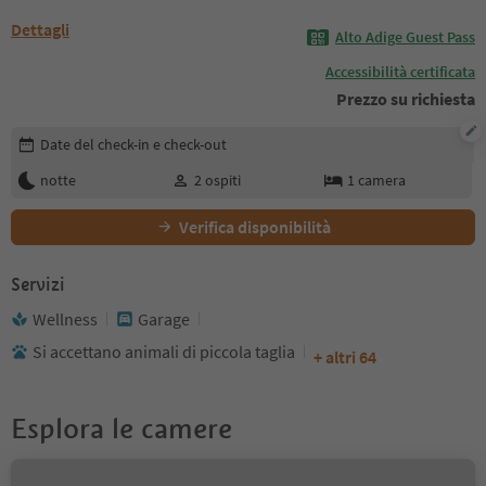
Dettagli
Alto Adige Guest Pass
Accessibilità certificata
Prezzo su richiesta
Modifica i dettagli della prenotazione
Date del check-in e check-out
notte
2
ospiti
1
camera
Verifica disponibilità
Servizi
Wellness
Garage
Si accettano animali di piccola taglia
+ altri 64
Esplora le camere