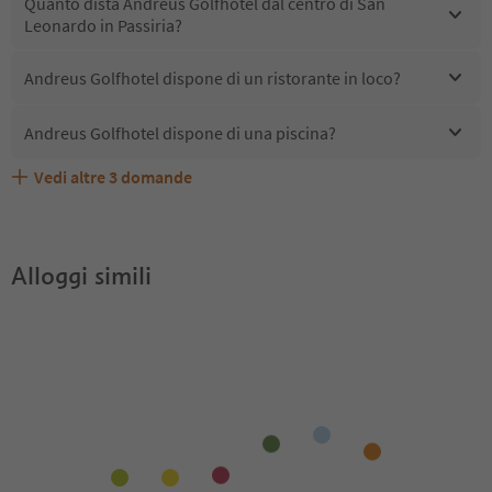
Quanto dista Andreus Golfhotel dal centro di San
Leonardo in Passiria?
Andreus Golfhotel dispone di un ristorante in loco?
Andreus Golfhotel dispone di una piscina?
Vedi altre
3
domande
Quali servizi/attività sono disponibili presso Andreus
Gli ospiti di Andreus Golfhotel ricevono l'Alto Adige
Andreus Golfhotel accetta animali domestici?
Golfhotel?
Guest Pass?
Alloggi simili