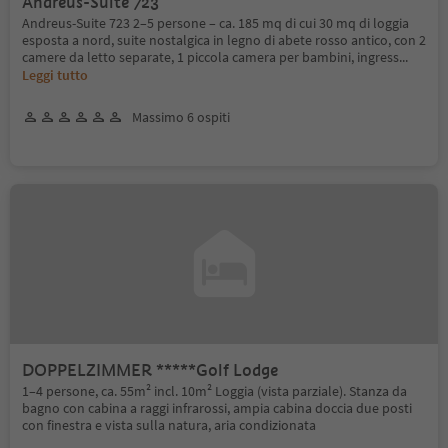
Andreus-Suite 723
Andreus-Suite 723 2–5 persone – ca. 185 mq di cui 30 mq di loggia
esposta a nord, suite nostalgica in legno di abete rosso antico, con 2
camere da letto separate, 1 piccola camera per bambini, ingress
...
Leggi tutto
Massimo 6 ospiti
DOPPELZIMMER *****Golf Lodge
1–4 persone, ca. 55m² incl. 10m² Loggia (vista parziale). Stanza da
bagno con cabina a raggi infrarossi, ampia cabina doccia due posti
con finestra e vista sulla natura, aria condizionata