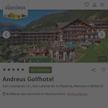
men
favoriti
user lin
1
/
21
Su richiesta
Andreus Golfhotel
San Leonardo i.P., San Leonardo in Passiria, Merano e dintorni
4.9 km
da San Leonardo in Passiria centro
Mostra Mappa