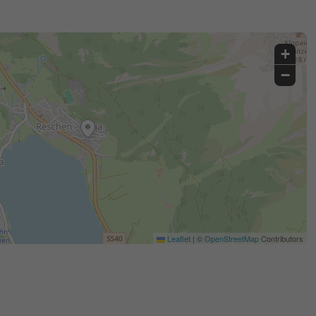
+
−
Leaflet
|
©
OpenStreetMap
Contributors