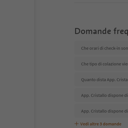
Domande freq
Che orari di check-in son
Che tipo di colazione vie
Quanto dista App. Crista
App. Cristallo dispone di
App. Cristallo dispone d
Vedi altre
3
domande
App. Cristallo accetta a
Quali servizi/attività so
Gli ospiti di App. Cristal