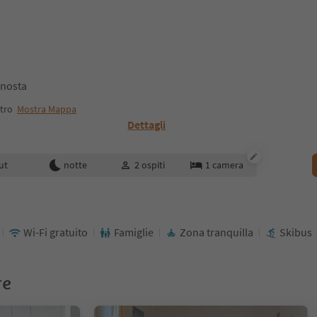
enosta
tro
Mostra Mappa
Dettagli
enotazione
ut
notte
2
ospiti
1
camera
Wi-Fi gratuito
Famiglie
Zona tranquilla
Skibus
re