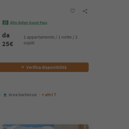
Alto Adige Guest Pass
da
1 appartamento / 1 notte / 2
25
€
ospiti
Verifica disponibilità
Area barbecue
+ altri 7