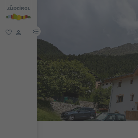
menu link
favoriti
user link