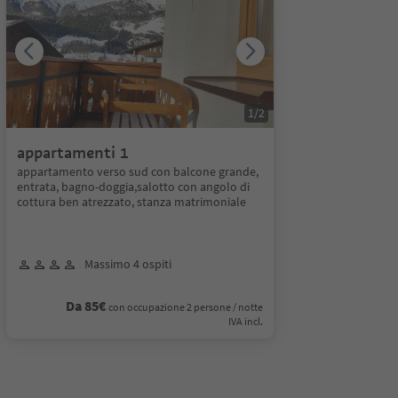
1
/
2
appartamenti 1
appartamento verso sud con balcone grande,
entrata, bagno-doggia,salotto con angolo di
cottura ben atrezzato, stanza matrimoniale
Massimo 4 ospiti
Da 85€
con occupazione 2 persone / notte
IVA incl.