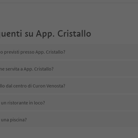
uenti su
App. Cristallo
o previsti presso App. Cristallo?
ne servita a App. Cristallo?
llo dal centro di Curon Venosta?
 un ristorante in loco?
i una piscina?
nimali domestici?
no disponibili presso App. Cristallo?
lo ricevono l'Alto Adige Guest Pass?