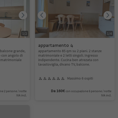
1
/
2
1
/
4
appartamento 4
balcone grande,
appartamento 85 qm su 2 piani. 2 stanze
o con angolo di
matrimoniale e 2 letti singoli. Ingresso
a matrimoniale
indipendente. Cucina ben atrezata con
lavastoviglia, divano TV, balcone.
Massimo 6 ospiti
Da 160€
ne 2 persone / notte
con occupazione 6 persone / notte
IVA incl.
IVA incl.