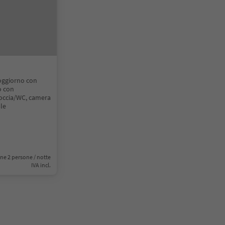
oggiorno con
o con
 doccia/WC, camera
ale
ne 2 persone / notte
IVA incl.