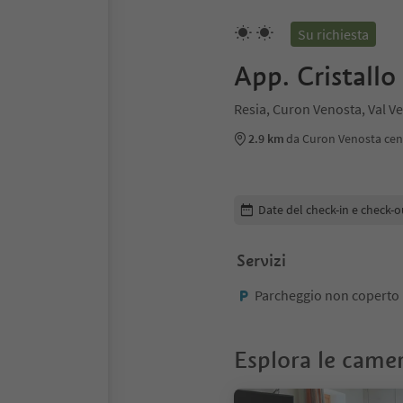
Su richiesta
App. Cristallo
Resia, Curon Venosta, Val V
2.9 km
da Curon Venosta cen
Modifica i dettagli della pr
Date del check-in e check-o
Servizi
Parcheggio non coperto
Esplora le came