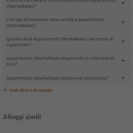
Oberkalkadoi?
Che tipo di colazione viene servita a Appartments
Oberkalkadoi?
Quanto dista Appartments Oberkalkadoi dal centro di
Castelrotto?
Appartments Oberkalkadoi dispone di un ristorante in
loco?
Appartments Oberkalkadoi dispone di una piscina?
Vedi altre
3
domande
Quali servizi/attività sono disponibili presso
Gli ospiti di Appartments Oberkalkadoi ricevono l'Alto
Appartments Oberkalkadoi accetta animali domestici?
Appartments Oberkalkadoi?
Adige Guest Pass?
Alloggi simili