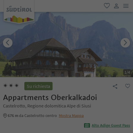
men
favoriti
user lin
1
/
4
Su richiesta
Appartments Oberkalkadoi
Castelrotto, Regione dolomitica Alpe di Siusi
676 m
da Castelrotto centro
Mostra Mappa
Alto Adige Guest Pass