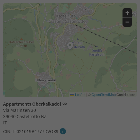
+
−
Leaflet
|
©
OpenStreetMap
Contributors
Appartments Oberkalkadoi
Via Marinzen 30
39040 Castelrotto BZ
IT
CIN: IT021019B4777DVOX9