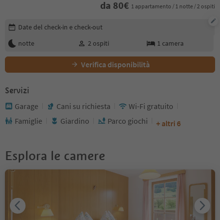
da
80
€
1 appartamento / 1 notte / 2 ospiti
Modifica i dettagli della prenotazione
Date del check-in e check-out
notte
2
ospiti
1
camera
Verifica disponibilità
Servizi
Garage
Cani su richiesta
Wi-Fi gratuito
Famiglie
Giardino
Parco giochi
+ altri 6
Esplora le camere