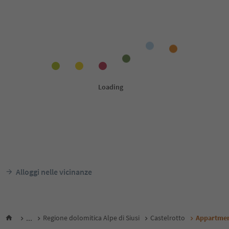
Alloggi nelle vicinanze
...
Regione dolomitica Alpe di Siusi
Castelrotto
Appartmen