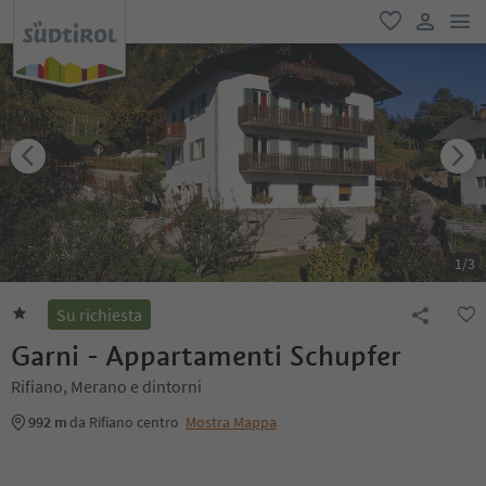
men
favoriti
user lin
1
/
3
Su richiesta
Garni - Appartamenti Schupfer
Rifiano, Merano e dintorni
992 m
da Rifiano centro
Mostra Mappa