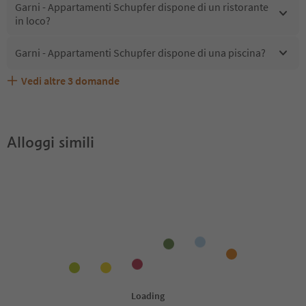
Garni - Appartamenti Schupfer dispone di un ristorante
in loco?
Garni - Appartamenti Schupfer dispone di una piscina?
Vedi altre
3
domande
Garni - Appartamenti Schupfer accetta animali
Quali servizi/attività sono disponibili presso Garni -
Gli ospiti di Garni - Appartamenti Schupfer ricevono
domestici?
Appartamenti Schupfer?
l'Alto Adige Guest Pass?
Alloggi simili