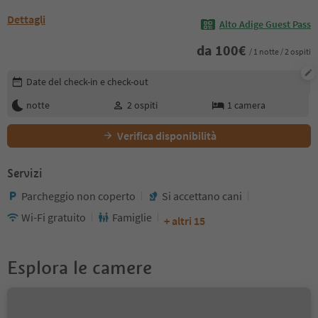
Dettagli
Alto Adige Guest Pass
da
100
€
/ 1 notte / 2 ospiti
Modifica i dettagli della prenotazione
Date del check-in e check-out
notte
2
ospiti
1
camera
Verifica disponibilità
Servizi
Parcheggio non coperto
Si accettano cani
Wi-Fi gratuito
Famiglie
+ altri 15
Esplora le camere