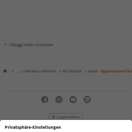
Alloggi nelle vicinanze
...
Merano e dintorni
Val Passiria
Garni - Appartamenti Sc
Lingua: Italiano