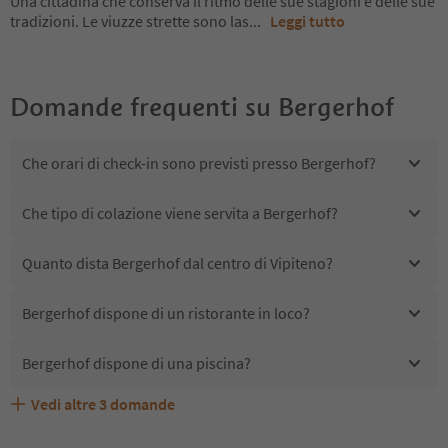
Una cittadina che conserva il ritmo delle sue stagioni e delle sue
tradizioni. Le viuzze strette sono las
...
Leggi tutto
Domande frequenti su
Bergerhof
Che orari di check-in sono previsti presso Bergerhof?
Che tipo di colazione viene servita a Bergerhof?
Quanto dista Bergerhof dal centro di Vipiteno?
Bergerhof dispone di un ristorante in loco?
Bergerhof dispone di una piscina?
Vedi altre
3
domande
Bergerhof accetta animali domestici?
Quali servizi/attività sono disponibili presso Bergerhof?
Gli ospiti di Bergerhof ricevono l'Alto Adige Guest Pass?