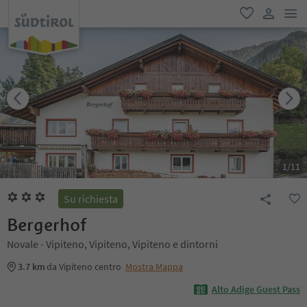
men
favoriti
user lin
1
/
11
Su richiesta
Bergerhof
Novale - Vipiteno, Vipiteno, Vipiteno e dintorni
3.7 km
da Vipiteno centro
Mostra Mappa
Alto Adige Guest Pass