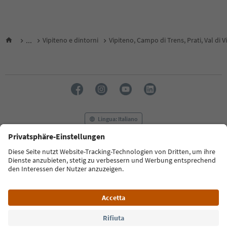
...
Vipiteno e dintorni
Vipiteno, Campo di Trens, Prati, Val di V
Lingua: Italiano
FAQ
Contatti
Press
MICE
Privacy Policy
Termini e condizioni
Crediti
Cookie Policy
Film commission
Chi siamo
Dichiarazione di accessibilità
Alto Adige B2B
© 2026 IDM Südtirol