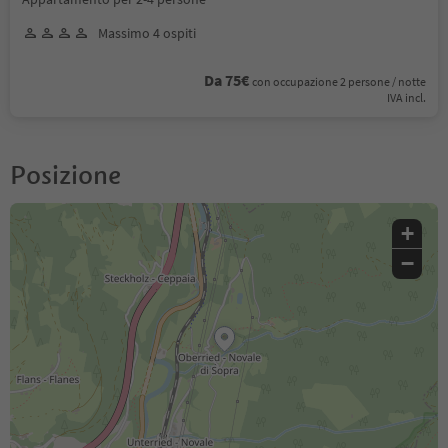
Massimo 4 ospiti
Da 75€
con occupazione 2 persone / notte
IVA incl.
Posizione
+
−