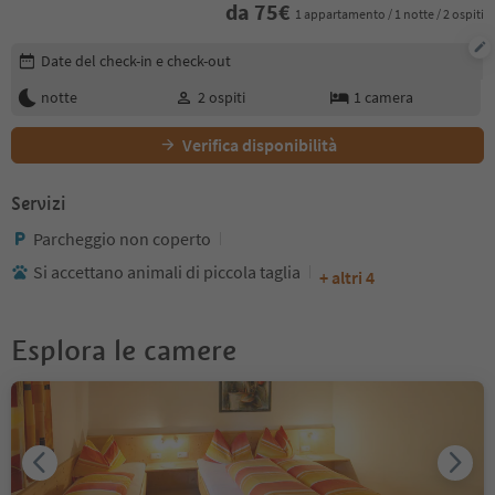
da
75
€
1 appartamento / 1 notte / 2 ospiti
Modifica i dettagli della prenotazione
Date del check-in e check-out
notte
2
ospiti
1
camera
Verifica disponibilità
Servizi
Parcheggio non coperto
Si accettano animali di piccola taglia
+ altri 4
Esplora le camere