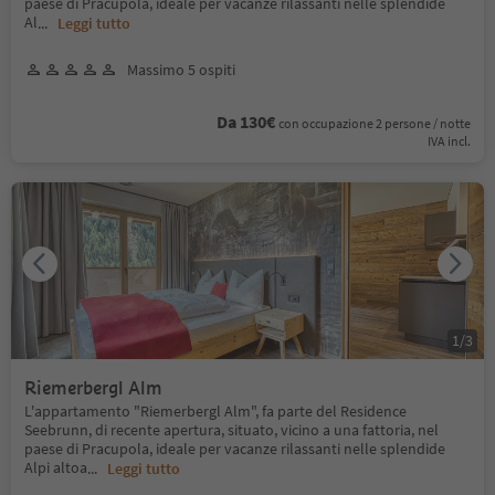
paese di Pracupola, ideale per vacanze rilassanti nelle splendide
Al
...
Leggi tutto
Massimo 5 ospiti
Da 130€
con occupazione 2 persone / notte
IVA incl.
1
/
3
Riemerbergl Alm
L'appartamento "Riemerbergl Alm", fa parte del Residence
Seebrunn, di recente apertura, situato, vicino a una fattoria, nel
paese di Pracupola, ideale per vacanze rilassanti nelle splendide
Alpi altoa
...
Leggi tutto