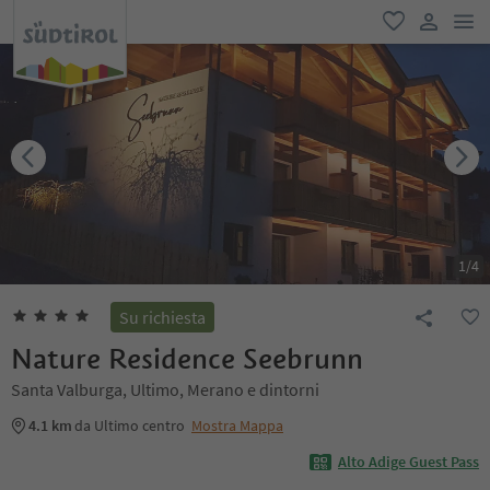
men
favoriti
user lin
1
/
4
Su richiesta
Nature Residence Seebrunn
Santa Valburga, Ultimo, Merano e dintorni
4.1 km
da Ultimo centro
Mostra Mappa
Alto Adige Guest Pass