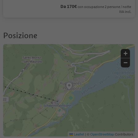
Da 170€
con occupazione 2 persone / notte
IVA incl.
Posizione
+
−
Leaflet
|
©
OpenStreetMap
Contributors