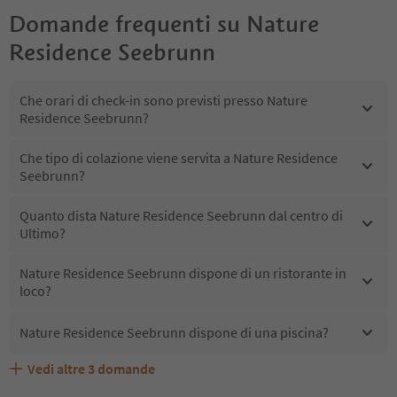
Domande frequenti su
Nature
Residence Seebrunn
Che orari di check-in sono previsti presso Nature
Residence Seebrunn?
Che tipo di colazione viene servita a Nature Residence
Seebrunn?
Quanto dista Nature Residence Seebrunn dal centro di
Ultimo?
Nature Residence Seebrunn dispone di un ristorante in
loco?
Nature Residence Seebrunn dispone di una piscina?
Vedi altre
3
domande
Quali servizi/attività sono disponibili presso Nature
Gli ospiti di Nature Residence Seebrunn ricevono l'Alto
Nature Residence Seebrunn accetta animali domestici?
Residence Seebrunn?
Adige Guest Pass?