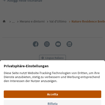
Alloggi nelle vicinanze
...
Merano e dintorni
Val d'Ultimo
Nature Residence See
Lingua: Italiano
FAQ
Contatti
Press
MICE
Privacy Policy
Termini e condizioni
Crediti
Cookie Policy
Film commission
Chi siamo
Dichiarazione di accessibilità
Alto Adige B2B