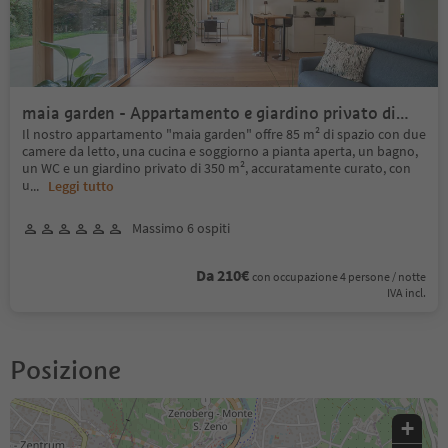
maia garden - Appartamento e giardino privato di
350 m²
Il nostro appartamento "maia garden" offre 85 m² di spazio con due
camere da letto, una cucina e soggiorno a pianta aperta, un bagno,
un WC e un giardino privato di 350 m², accuratamente curato, con
u
...
Leggi tutto
Massimo 6 ospiti
Da 210€
con occupazione 4 persone / notte
IVA incl.
Posizione
+