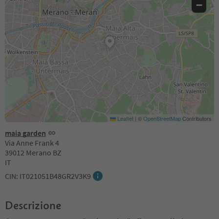
−
Leaflet
|
©
OpenStreetMap
Contributors
maia garden
Via Anne Frank 4
39012 Merano BZ
IT
CIN: IT021051B48GR2V3K9
Descrizione