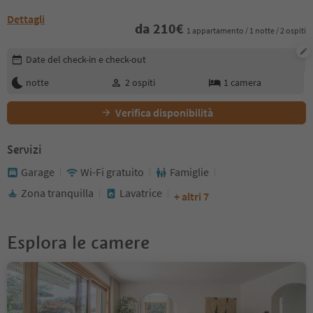
Dettagli
da
210
€
1 appartamento / 1 notte / 2 ospiti
Modifica i dettagli della prenotazione
Date del check-in e check-out
notte
2
ospiti
1
camera
Verifica disponibilità
Servizi
Garage
Wi-Fi gratuito
Famiglie
Zona tranquilla
Lavatrice
+ altri 7
Esplora le camere