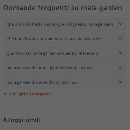
Domande frequenti su
maia garden
Che orari di check-in sono previsti presso maia garden?
Che tipo di colazione viene servita a maia garden?
Quanto dista maia garden dal centro di Merano?
maia garden dispone di un ristorante in loco?
maia garden dispone di una piscina?
Vedi altre
3
domande
Quali servizi/attività sono disponibili presso maia
Gli ospiti di maia garden ricevono l'Alto Adige Guest
maia garden accetta animali domestici?
garden?
Pass?
Alloggi simili