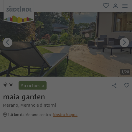
men
favoriti
user lin
1
/
28
Su richiesta
maia garden
Merano, Merano e dintorni
1.0 km
da Merano centro
Mostra Mappa