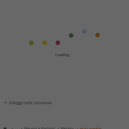
Alloggi nelle vicinanze
...
Merano e dintorni
Merano
maia garden