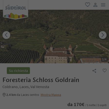
men
favoriti
user lin
1
/
4
Su richiesta
Foresteria Schloss Goldrain
Coldrano, Laces, Val Venosta
2.4 km
da Laces centro
Mostra Mappa
da
170
€
/ 1 notte / 2 ospiti