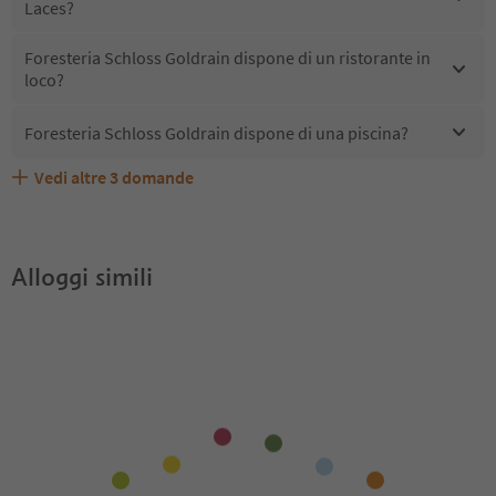
Laces?
Foresteria Schloss Goldrain dispone di un ristorante in
loco?
Foresteria Schloss Goldrain dispone di una piscina?
Vedi altre
3
domande
Quali servizi/attività sono disponibili presso Foresteria
Gli ospiti di Foresteria Schloss Goldrain ricevono l'Alto
Foresteria Schloss Goldrain accetta animali domestici?
Schloss Goldrain?
Adige Guest Pass?
Alloggi simili