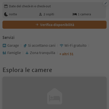
Modifica i dettagli della prenotazione
Date del check-in e check-out
notte
2
ospiti
1
camera
Verifica disponibilità
Servizi
Garage
Si accettano cani
Wi-Fi gratuito
Famiglie
Zona tranquilla
+ altri 31
Esplora le camere