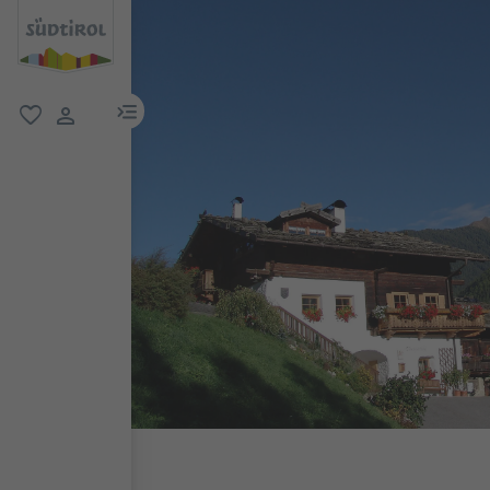
menu link
favoriti
user link