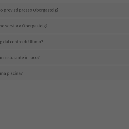
no previsti presso Obergasteig?
ene servita a Obergasteig?
 dal centro di Ultimo?
n ristorante in loco?
una piscina?
mali domestici?
no disponibili presso Obergasteig?
 ricevono l'Alto Adige Guest Pass?