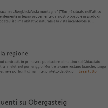
vacanze „Bergblick/Vista montagne“ (75m²) è situato nell'attico
lentemente in legno proveniente dal nostro bosco è in grado di
detevi il clima abitativo naturale e la vista incantevole su
...
la regione
oi contrasti. In primavera puoi sciare al mattino sul Ghiacciaio
 tra i meleti nel pomeriggio. Mentre le cime restano bianche, lungo
a palme e portici. Il clima mite, protetto dal Grup
...
Leggi tutto
uenti su
Obergasteig