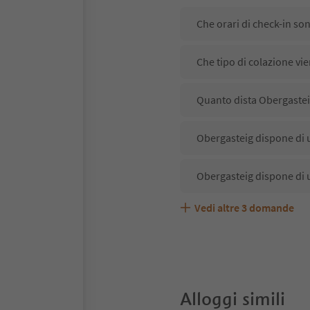
Che orari di check-in so
Che tipo di colazione vi
Quanto dista Obergasteig
Obergasteig dispone di u
Obergasteig dispone di 
Vedi altre
3
domande
Obergasteig accetta ani
Quali servizi/attività so
Gli ospiti di Obergasteig
Alloggi simili