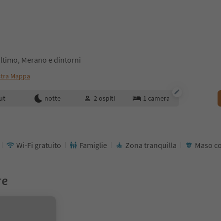
Ultimo, Merano e dintorni
tra Mappa
enotazione
ut
notte
2
ospiti
1
camera
Wi-Fi gratuito
Famiglie
Zona tranquilla
Maso co
re