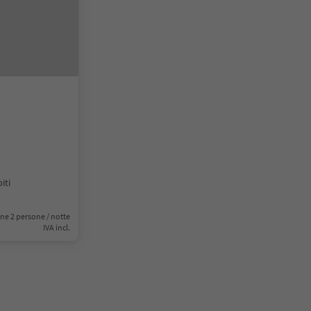
iti
ne 2 persone / notte
IVA incl.