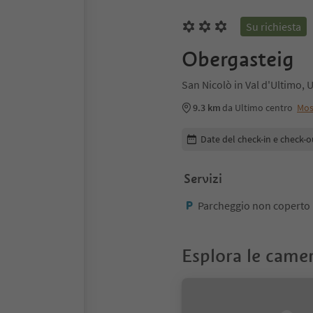
Su richiesta
Obergasteig
San Nicolò in Val d'Ultimo, 
9.3 km
da Ultimo centro
Mos
Modifica i dettagli della pr
Date del check-in e check-o
Servizi
Parcheggio non coperto
Esplora le came