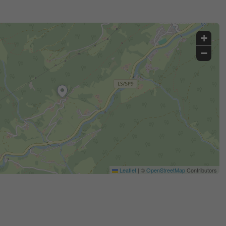
+
−
Leaflet
|
©
OpenStreetMap
Contributors