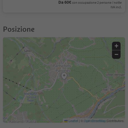
Da 60€
con occupazione 2 persone / notte
IVA incl.
Posizione
+
−
Leaflet
|
©
OpenStreetMap
Contributors