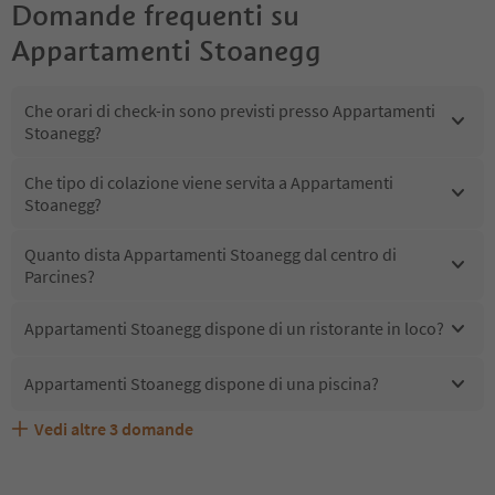
Domande frequenti su
Appartamenti Stoanegg
Che orari di check-in sono previsti presso Appartamenti
Stoanegg?
Che tipo di colazione viene servita a Appartamenti
Stoanegg?
Quanto dista Appartamenti Stoanegg dal centro di
Parcines?
Appartamenti Stoanegg dispone di un ristorante in loco?
Appartamenti Stoanegg dispone di una piscina?
Vedi altre
3
domande
Quali servizi/attività sono disponibili presso
Gli ospiti di Appartamenti Stoanegg ricevono l'Alto Adige
Appartamenti Stoanegg accetta animali domestici?
Appartamenti Stoanegg?
Guest Pass?