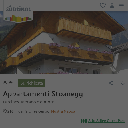
men
favoriti
user lin
Su richiesta
Appartamenti Stoanegg
Parcines, Merano e dintorni
216 m
da Parcines centro
Mostra Mappa
Alto Adige Guest Pass