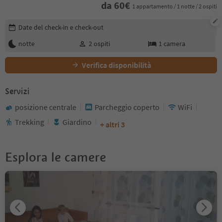
da
60
€
1 appartamento / 1 notte / 2 ospiti
Modifica i dettagli della prenotazione
Date del check-in e check-out
notte
2
ospiti
1
camera
Verifica disponibilità
Servizi
posizione centrale
Parcheggio coperto
WiFi
Trekking
Giardino
+ altri 3
Esplora le camere