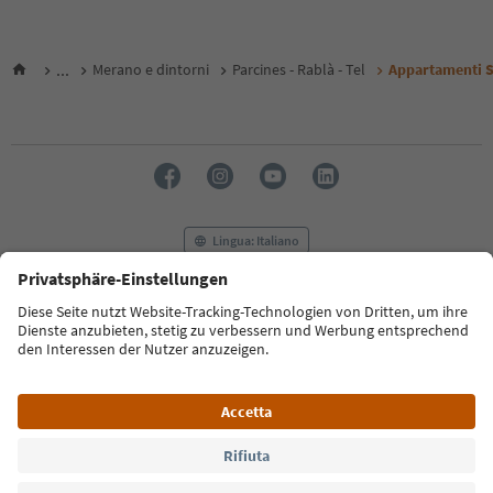
...
Merano e dintorni
Parcines - Rablà - Tel
Appartamenti 
Lingua: Italiano
FAQ
Contatti
Press
MICE
Privacy Policy
Termini e condizioni
Crediti
Cookie Policy
Film commission
Chi siamo
Dichiarazione di accessibilità
Alto Adige B2B
© 2026 IDM Südtirol