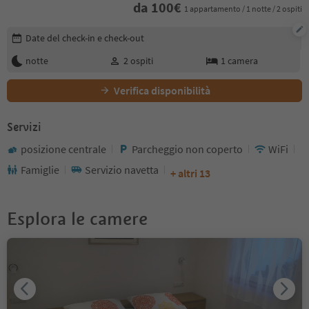
da
100
€
1 appartamento / 1 notte / 2 ospiti
Modifica i dettagli della prenotazione
Date del check-in e check-out
notte
2
ospiti
1
camera
Verifica disponibilità
Servizi
posizione centrale
Parcheggio non coperto
WiFi
Famiglie
Servizio navetta
+ altri 13
Esplora le camere