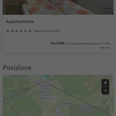
1
/
3
Appartamento
Massimo 6 ospiti
Da 100€
con occupazione 2 persone / notte
IVA incl.
Posizione
+
−