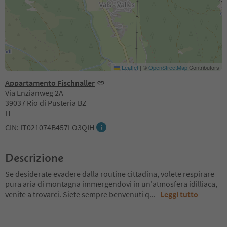
Leaflet
|
©
OpenStreetMap
Contributors
Appartamento Fischnaller
Via Enzianweg 2A
39037 Rio di Pusteria BZ
IT
CIN: IT021074B457LO3QIH
Descrizione
Se desiderate evadere dalla routine cittadina, volete respirare
pura aria di montagna immergendovi in un'atmosfera idilliaca,
venite a trovarci. Siete sempre benvenuti q
...
Leggi tutto