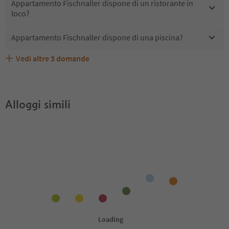
Appartamento Fischnaller dispone di un ristorante in
loco?
Appartamento Fischnaller dispone di una piscina?
Vedi altre
3
domande
Quali servizi/attività sono disponibili presso
Gli ospiti di Appartamento Fischnaller ricevono l'Alto
Appartamento Fischnaller accetta animali domestici?
Appartamento Fischnaller?
Adige Guest Pass?
Alloggi simili