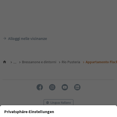
Alloggi nelle vicinanze
...
Bressanone e dintorni
Rio Pusteria
Appartamento Fisch
Lingua: Italiano