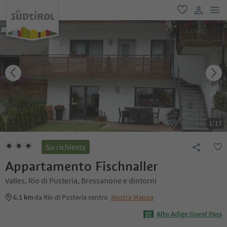
men
favoriti
user lin
1
/
17
Su richiesta
Appartamento Fischnaller
Valles, Rio di Pusteria, Bressanone e dintorni
6.1 km
da Rio di Pusteria centro
Mostra Mappa
Alto Adige Guest Pass