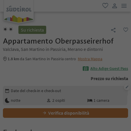
men
favoriti
user lin
Su richiesta
Appartamento Oberpasseirerhof
Valclava, San Martino in Passiria, Merano e dintorni
1.8 km
da San Martino in Passiria centro
Mostra Mappa
Alto Adige Guest Pass
Prezzo su richiesta
Modifica i dettagli della prenotazione
Date del check-in e check-out
notte
2
ospiti
1
camera
Verifica disponibilità