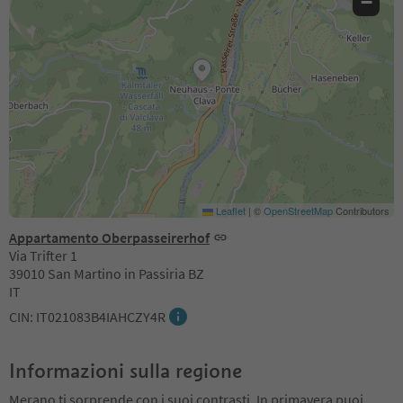
−
Leaflet
|
©
OpenStreetMap
Contributors
Appartamento Oberpasseirerhof
Via Trifter 1
39010 San Martino in Passiria BZ
IT
CIN: IT021083B4IAHCZY4R
Informazioni sulla regione
Merano ti sorprende con i suoi contrasti. In primavera puoi