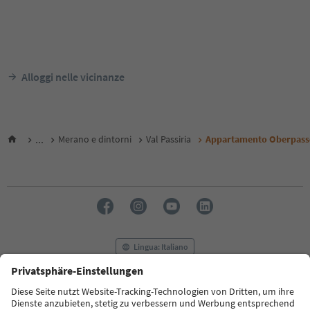
Alloggi nelle vicinanze
...
Merano e dintorni
Val Passiria
Appartamento Oberpass
Lingua: Italiano
FAQ
Contatti
Press
MICE
Privacy Policy
Termini e condizioni
Crediti
Cookie Policy