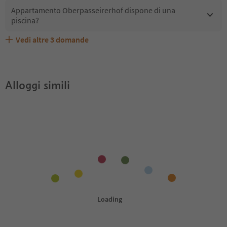
Appartamento Oberpasseirerhof dispone di una
piscina?
Vedi altre
3
domande
Appartamento Oberpasseirerhof accetta animali
Quali servizi/attività sono disponibili presso
Gli ospiti di Appartamento Oberpasseirerhof ricevono
domestici?
Appartamento Oberpasseirerhof?
l'Alto Adige Guest Pass?
Alloggi simili