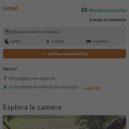
Dettagli
Alto Adige Guest Pass
Prezzo su richiesta
Modifica i dettagli della prenotazione
Date del check-in e check-out
notte
2
ospiti
1
camera
Verifica disponibilità
Servizi
Parcheggio non coperto
Si accettano animali di piccola taglia
+ altri 18
Esplora le camere