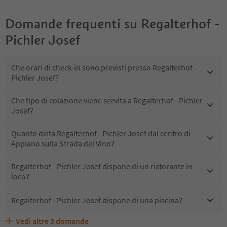
Domande frequenti su
Regalterhof -
Pichler Josef
Che orari di check-in sono previsti presso Regalterhof -
Pichler Josef?
Che tipo di colazione viene servita a Regalterhof - Pichler
Josef?
Quanto dista Regalterhof - Pichler Josef dal centro di
Appiano sulla Strada del Vino?
Regalterhof - Pichler Josef dispone di un ristorante in
loco?
Regalterhof - Pichler Josef dispone di una piscina?
Vedi altre
3
domande
Quali servizi/attività sono disponibili presso Regalterhof
Gli ospiti di Regalterhof - Pichler Josef ricevono l'Alto
Regalterhof - Pichler Josef accetta animali domestici?