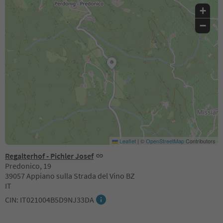
+
−
Leaflet
|
©
OpenStreetMap
Contributors
Regalterhof - Pichler Josef
Predonico, 19
39057 Appiano sulla Strada del Vino BZ
IT
CIN: IT021004B5D9NJ33DA