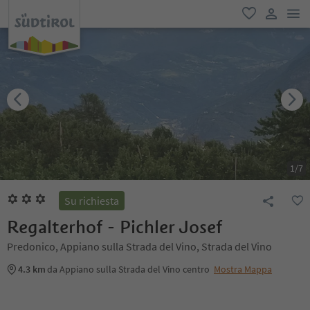
men
favoriti
user lin
1
/
7
Su richiesta
Regalterhof - Pichler Josef
Predonico, Appiano sulla Strada del Vino, Strada del Vino
4.3 km
da Appiano sulla Strada del Vino centro
Mostra Mappa