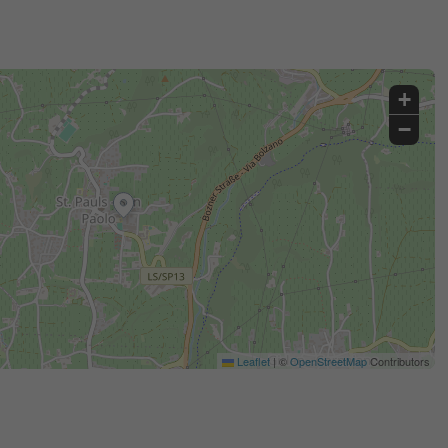
+
−
Leaflet
|
©
OpenStreetMap
Contributors