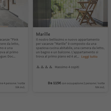
Marille
acanze "Pink
Il nostro bellissimo e nuovo appartamento
ere da letto,
per vacanze "Marille" è composto da una
gno e una
spaziosa cucina abitabile, una camera da letto,
rova al primo
un bagno e un balcone. L'appartamento si
egue: Doc
...
trova al primo piano ed è at
...
Leggi tutto
Massimo 4 ospiti
Da 115€
ne 4 persone / notte
con occupazione 2 persone / notte
IVA incl.
IVA incl.