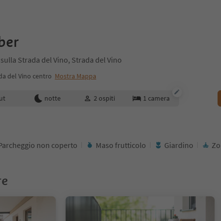
ber
sulla Strada del Vino, Strada del Vino
da del Vino centro
Mostra Mappa
enotazione
ut
notte
2
ospiti
1
camera
Parcheggio non coperto
Maso frutticolo
Giardino
Zo
re