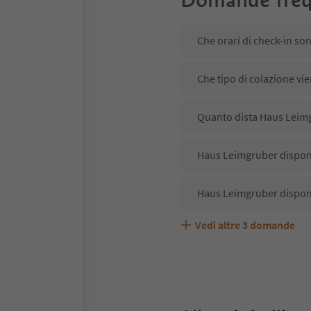
Che orari di check-in so
Che tipo di colazione vi
Quanto dista Haus Leimg
Haus Leimgruber dispone
Haus Leimgruber dispone
Vedi altre
3
domande
Haus Leimgruber accetta
Quali servizi/attività s
Gli ospiti di Haus Leimg