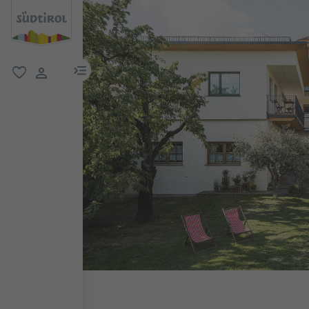
menu link
favoriti
user link