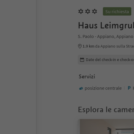
Su richiesta
Haus Leimgru
S. Paolo - Appiano, Appiano 
1.9 km
da Appiano sulla Stra
Modifica i dettagli della pr
Date del check-in e check-o
Servizi
posizione centrale
Esplora le came