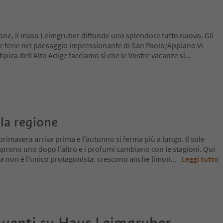
zione, il maso Leimgruber diffonde uno splendore tutto nuovo. Gli
r ferie nel paesaggio impressionante di San Paolo/Appiano Vi
tipica dell’Alto Adige facciamo sì che le Vostre vacanze si
...
la regione
primavera arriva prima e l’autunno si ferma più a lungo. Il sole
si aprono uno dopo l’altro e i profumi cambiano con le stagioni. Qui
 ma non è l’unico protagonista: crescono anche limon
...
Leggi tutto
uenti su
Haus Leimgruber