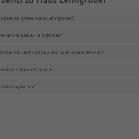
no previsti presso Haus Leimgruber?
ene servita a Haus Leimgruber?
ruber dal centro di Appiano sulla Strada del Vino?
 di un ristorante in loco?
 di una piscina?
 animali domestici?
ono disponibili presso Haus Leimgruber?
ruber ricevono l'Alto Adige Guest Pass?