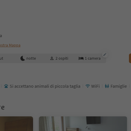
ta
stra Mappa
enotazione
ut
notte
2
ospiti
1
camera
Si accettano animali di piccola taglia
WiFi
Famiglie
re