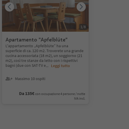
1
/
8
Apartamento "Apfelblüte"
L'appartamento „Apfelblüte” ha una
superficie di ca. 120 m2. Troverete una grande
cucina accessoriata (18 m2), un soggiorno (21
m2), così tre stanze da letto con i rispettivi
bagni (due con SAT-TV e
...
Leggi tutto
Massimo 10 ospiti
Da 135€
con occupazione 4 persone / notte
IVA incl.