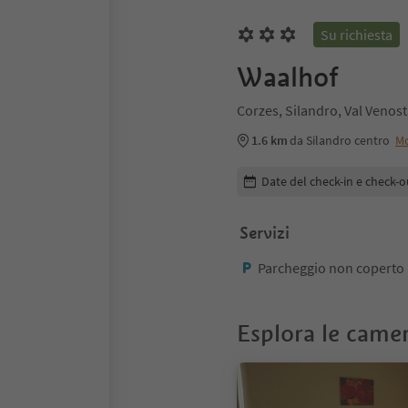
Su richiesta
Waalhof
Corzes, Silandro, Val Venos
1.6 km
da Silandro centro
Mo
Modifica i dettagli della pr
Date del check-in e check-o
Servizi
Parcheggio non coperto
Esplora le came