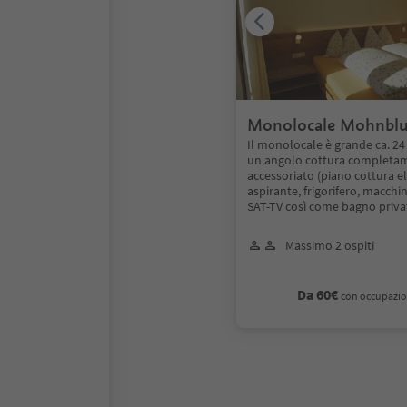
Monolocale Mohnbl
Sonnenblume
Il monolocale è grande ca. 24
un angolo cottura completa
accessoriato (piano cottura el
aspirante, frigorifero, macchina
SAT-TV così come bagno priv
Massimo 2 ospiti
Da 60€
con occupazio