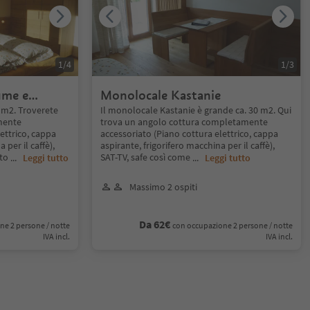
1
/
4
1
/
3
ume e
Monolocale Kastanie
 m2. Troverete
Il monolocale Kastanie è grande ca. 30 m2. Qui
mente
trova un angolo cottura completamente
ettrico, cappa
accessoriato (Piano cottura elettrico, cappa
 per il caffè),
aspirante, frigorifero macchina per il caffè),
ato
SAT-TV, safe così come
...
Leggi tutto
...
Leggi tutto
Massimo 2 ospiti
Da 62€
ne 2 persone / notte
con occupazione 2 persone / notte
IVA incl.
IVA incl.