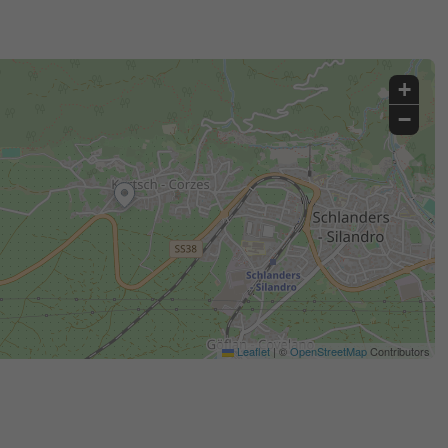
+
−
Leaflet
|
©
OpenStreetMap
Contributors