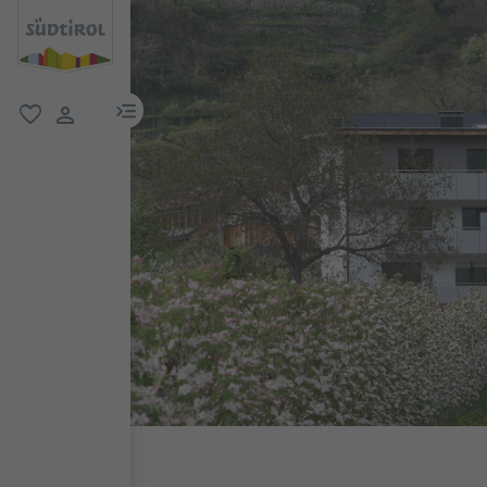
menu link
favoriti
user link