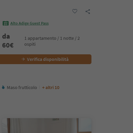
Alto Adige Guest Pass
da
1 appartamento / 1 notte / 2
60
€
ospiti
Verifica disponibilità
Maso frutticolo
+ altri 10