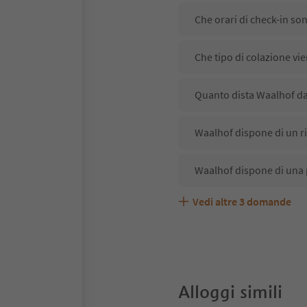
Che orari di check-in so
Che tipo di colazione vi
Quanto dista Waalhof da
Waalhof dispone di un ri
Waalhof dispone di una 
Vedi altre
3
domande
Waalhof accetta animali
Quali servizi/attività s
Gli ospiti di Waalhof ric
Alloggi simili