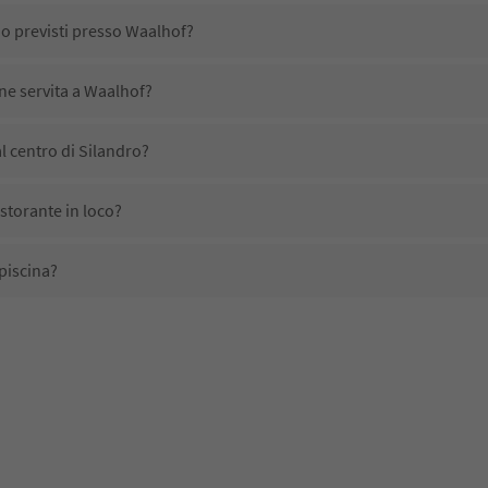
no previsti presso Waalhof?
ene servita a Waalhof?
l centro di Silandro?
storante in loco?
piscina?
 domestici?
ono disponibili presso Waalhof?
evono l'Alto Adige Guest Pass?