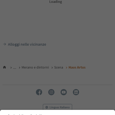
Alloggi nelle vicinanze
...
Merano e dintorni
Scena
Haus Artus
Lingua: Italiano