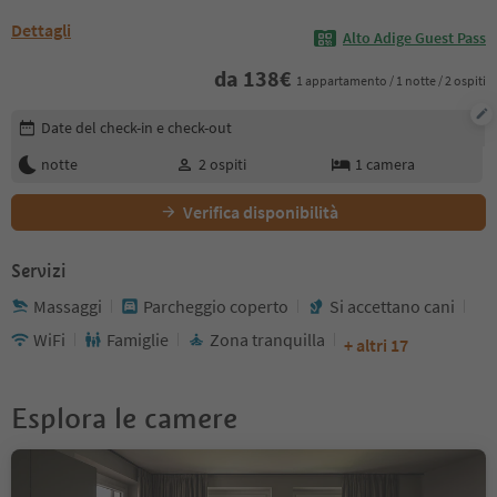
Dettagli
Alto Adige Guest Pass
da
138
€
1 appartamento / 1 notte / 2 ospiti
Modifica i dettagli della prenotazione
Date del check-in e check-out
notte
2
ospiti
1
camera
Verifica disponibilità
Servizi
Massaggi
Parcheggio coperto
Si accettano cani
WiFi
Famiglie
Zona tranquilla
+ altri 17
Esplora le camere