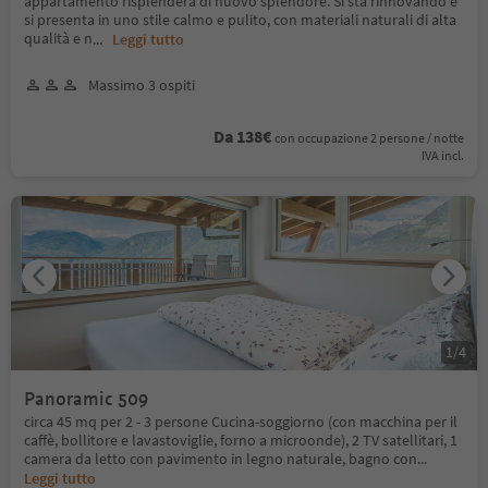
appartamento risplenderà di nuovo splendore. Si sta rinnovando e
si presenta in uno stile calmo e pulito, con materiali naturali di alta
qualità e n
...
Leggi tutto
Massimo 3 ospiti
Da 138€
con occupazione 2 persone / notte
IVA incl.
1
/
4
Panoramic 509
circa 45 mq per 2 - 3 persone Cucina-soggiorno (con macchina per il
caffè, bollitore e lavastoviglie, forno a microonde), 2 TV satellitari, 1
camera da letto con pavimento in legno naturale, bagno con
...
Leggi tutto