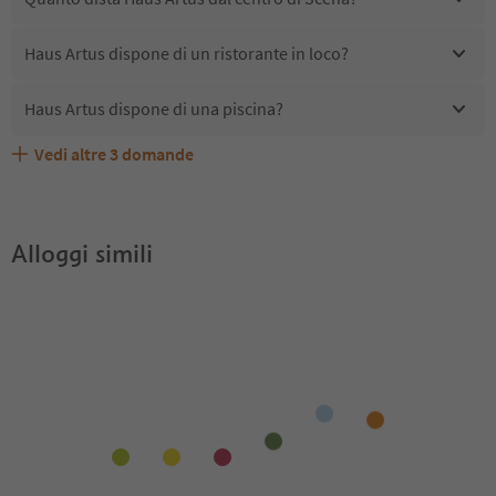
Haus Artus dispone di un ristorante in loco?
Haus Artus dispone di una piscina?
Vedi altre
3
domande
Haus Artus accetta animali domestici?
Quali servizi/attività sono disponibili presso Haus Artus?
Gli ospiti di Haus Artus ricevono l'Alto Adige Guest Pass?
Alloggi simili