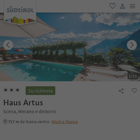
men
favoriti
user lin
1
/
16
Su richiesta
Haus Artus
Scena, Merano e dintorni
717 m
da Scena centro
Mostra Mappa