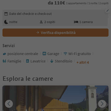
da
110
€
1 appartamento / 1 notte / 2 ospiti
Modifica i dettagli della prenotazione
Date del check-in e check-out
notte
2
ospiti
1
camera
Verifica disponibilità
Servizi
posizione centrale
Garage
Wi-Fi gratuito
Famiglie
Lavatrice
Stenditoio
+ altri 4
Esplora le camere