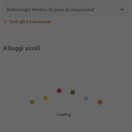
Watschinger Martina dispone di una piscina?
Vedi altre
3
domande
Quali servizi/attività sono disponibili presso
Gli ospiti di Watschinger Martina ricevono l'Alto Adige
Watschinger Martina accetta animali domestici?
Watschinger Martina?
Guest Pass?
Alloggi simili