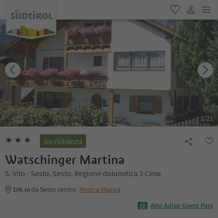
men
favoriti
user lin
1
/
21
Su richiesta
Watschinger Martina
S. Vito - Sesto, Sesto, Regione dolomitica 3 Cime
106 m
da Sesto centro
Mostra Mappa
Alto Adige Guest Pass