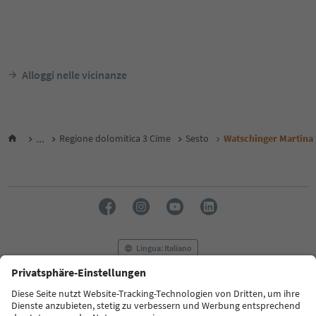
Alloggi nelle vicinanze
...
Regione dolomitica 3 Cime
Sesto
Watschinger Martina
Lingua: Italiano
FAQ
Contatti
Press
MICE
Privacy Policy
Termini e condizioni
Crediti
Cookie Policy